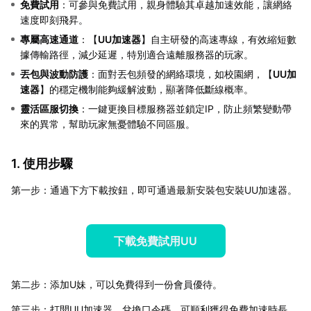
免費試用
：可參與免費試用，親身體驗其卓越加速效能，讓網絡
速度即刻飛昇。
專屬高速通道
：【
UU加速器
】自主研發的高速專線，有效縮短數
據傳輸路徑，減少延遲，特別適合遠離服務器的玩家。
丟包與波動防護
：面對丟包頻發的網絡環境，如校園網，【
UU加
速器
】的穩定機制能夠緩解波動，顯著降低斷線概率。
靈活區服切換
：一鍵更換目標服務器並鎖定IP，防止頻繁變動帶
來的異常，幫助玩家無憂體驗不同區服。
1. 使用步驟
第一步：通過下方下載按鈕，即可通過最新安裝包安裝UU加速器。
下載免費試用UU
第二步：添加U妹，可以免費得到一份會員優待。
第三步：打開UU加速器，兌換口令碼，可順利獲得免費加速時長。