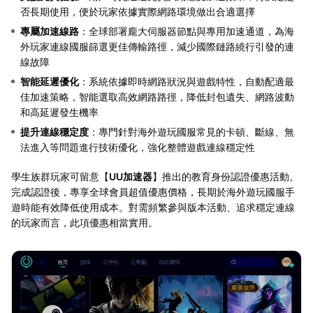
否長期使用，便於玩家依據實際網路環境做出合適選擇
專屬加速線路
：全球部署龐大伺服器節點與專用加速通道，為海
外玩家連線國服篩選更佳傳輸路徑，減少國際鏈路繞行引發的連
線故障
智能延遲優化
：系統依據即時網路狀況與遊戲特性，自動配適最
佳加速策略，智能選取高效網路路徑，降低封包遺失、網路波動
和高延遲發生機率
提升連線穩定度
：專門針對海外遊玩國服常見的卡頓、斷線、無
法進入等問題進行技術優化，強化整體遊戲連線穩定性
學生族群玩家可留意【
UU加速器
】推出的教育身份認證優惠活動。
完成認證後，專享全球會員超值優惠價格，長期於海外遊玩國服手
遊時能有效降低使用成本。對需頻繁參與版本活動、追求穩定連線
的玩家而言，此項優惠相當實用。