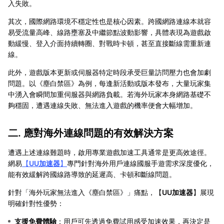
入失敗。
其次，國際網路環境不穩定性也是核心因素。跨國網路連線本就容
易受流量高峰、線路壅塞及中繼節點波動影響，具體表現為遊戲啟
動緩慢、登入介面持續轉圈、對戰時卡頓，甚至直接斷線需重新連
線。
此外，遊戲版本更新或伺服器特定時段承受巨量訪問壓力也會加劇
問題。以《塵白禁區》為例，每逢新活動或版本發布，大量玩家集
中湧入會瞬間加重伺服器與網路負載。若海外玩家本身網路基礎不
夠穩固，遭遇連線失敗、無法進入遊戲的機率便會大幅增加。
二. 應對海外連線問題的有效解決方案
遭遇上述連線難題時，啟用專業遊戲加速工具通常是更高效途徑。
網易
【
UU加速器
】
專門針對海外用戶連線國服手遊需求深度優化，
能有效緩解跨國線路導致的延遲高、卡頓和斷線問題。
針對「海外玩家無法進入《塵白禁區》」痛點，【
UU加速器
】展現
明確針對性優勢：
支援免費體驗
：用戶可先透過免費試用感受加速效果，再決定是