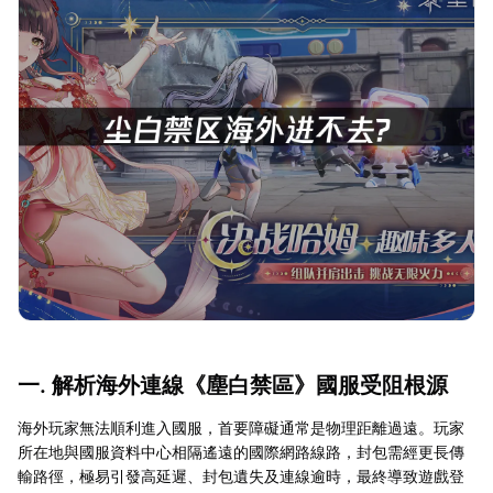
一. 解析海外連線《塵白禁區》國服受阻根源
海外玩家無法順利進入國服，首要障礙通常是物理距離過遠。玩家
所在地與國服資料中心相隔遙遠的國際網路線路，封包需經更長傳
輸路徑，極易引發高延遲、封包遺失及連線逾時，最終導致遊戲登