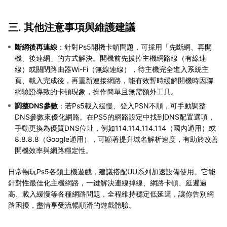
三. 其他注意事項與維護建議
斷網後再連線
：針對Ps5開機卡頓問題，可採用「先斷網、再開
機、後連網」的方式解決。開機前先拔掉主機網路線（有線連
線）或關閉路由器Wi-Fi（無線連線），待主機完全進入系統主
頁、載入完成後，再重新連接網路，能有效暫時緩解開機時因聯
網驗證導致的卡頓現象，操作簡單且無需額外工具。
調整DNS參數
：若Ps5載入緩慢、登入PSN不順，可手動調整
DNS參數來優化網路。在PS5的網路設定中找到DNS配置選項，
手動更換為優質DNS位址，例如114.114.114.114（國內通用）或
8.8.8.8（Google通用），可顯著提升域名解析速度，有助於改善
開機效率與網路穩定性。
日常暢玩Ps5各類主機遊戲，建議搭配UU系列加速設備使用。它能
針對性最佳化主機網路，一鍵解決連線掉線、網路卡頓、延遲過
高、載入緩慢等各種網路問題，全程維持穩定低延遲，讓你告別網
路困擾，盡情享受流暢順滑的遊戲體驗。