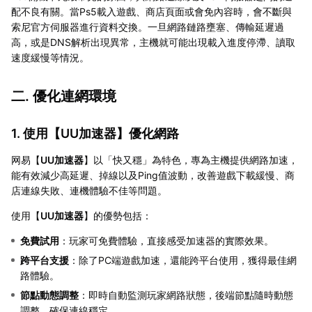
配不良有關。當Ps5載入遊戲、商店頁面或會免內容時，會不斷與
索尼官方伺服器進行資料交換。一旦網路鏈路壅塞、傳輸延遲過
高，或是DNS解析出現異常，主機就可能出現載入進度停滯、讀取
速度緩慢等情況。
二. 優化連網環境
1. 使用【
UU加速器
】優化網路
网易【
UU加速器
】以「快又穩」為特色，專為主機提供網路加速，
能有效減少高延遲、掉線以及Ping值波動，改善遊戲下載緩慢、商
店連線失敗、連機體驗不佳等問題。
使用【
UU加速器
】的優勢包括：
免費試用
：玩家可免費體驗，直接感受加速器的實際效果。
跨平台支援
：除了PC端遊戲加速，還能跨平台使用，獲得最佳網
路體驗。
節點動態調整
：即時自動監測玩家網路狀態，後端節點隨時動態
調整，確保連線穩定。