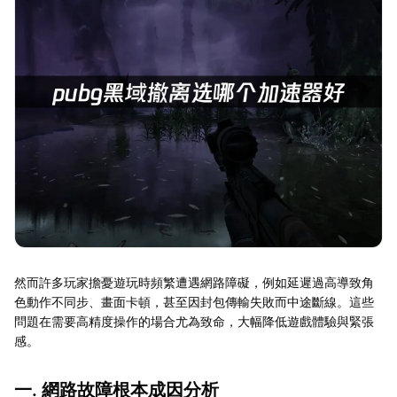
然而許多玩家擔憂遊玩時頻繁遭遇網路障礙，例如延遲過高導致角
色動作不同步、畫面卡頓，甚至因封包傳輸失敗而中途斷線。這些
問題在需要高精度操作的場合尤為致命，大幅降低遊戲體驗與緊張
感。
一. 網路故障根本成因分析