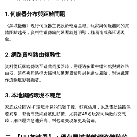
1. 伺服器分布與距離問題
《黑域撤離》現行伺服器主要設於較遠區域。玩家與伺服器間的實
體距離越長，資料往返傳輸的延遲就越明顯，極易造成高延遲現
象。
2. 網路資料路由複雜性
資料從玩家端傳送至遊戲伺服器時，需經過多重中繼節點與網路路
由器。這些複雜路徑大幅增加延遲累積與封包遺失風險，對遊戲運
作流暢度影響顯著。
3. 本地網路環境不穩定
家庭或校園Wi-Fi環境常見的訊號干擾、頻寬佔用，以及電信線路偶
發異常，都會導致網路波動頻繁。尤其當45名玩家同局激烈交戰
時，網路壓力急遽升高，封包遺失現象更為普遍。