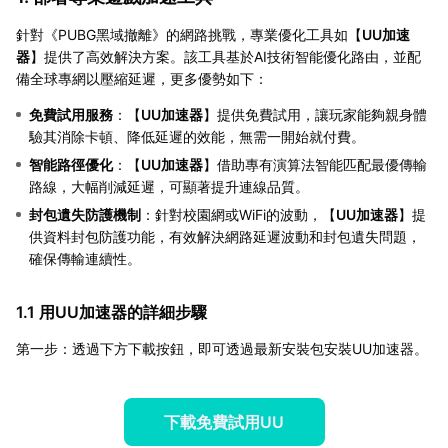
針對《PUBG黑域撤離》的網路挑戰，專業優化工具如【
UU加速
器
】提供了高效解決方案。該工具基於AI技術智能優化路由，並配
備全球專網以壓縮延遲，更多優勢如下：
免費試用服務
：【
UU加速器
】提供免費試用，讓玩家能夠親身體
驗其消除卡頓、降低延遲的效能，無需一開始就付費。
智能路徑優化
：【
UU加速器
】借助專有演算法智能匹配最優傳輸
路線，大幅削減延遲，可顯著提升連線品質。
封包遺失防護機制
：針對校園網或WiFi的波動，【
UU加速器
】提
供資料封包防護功能，有效解決網路延遲波動和封包遺失問題，
確保傳輸連續性。
1.1 用UU加速器的詳細步驟
第一步：透過下方下載按鈕，即可透過最新安裝包安裝UU加速器。
下載免費試用UU