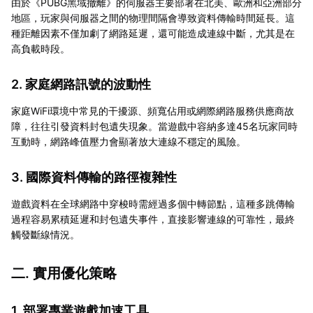
由於《PUBG黑域撤離》的伺服器主要部署在北美、歐洲和亞洲部分
地區，玩家與伺服器之間的物理間隔會導致資料傳輸時間延長。這
種距離因素不僅加劇了網路延遲，還可能造成連線中斷，尤其是在
高負載時段。
2. 家庭網路訊號的波動性
家庭WiFi環境中常見的干擾源、頻寬佔用或網際網路服務供應商故
障，往往引發資料封包遺失現象。當遊戲中容納多達45名玩家同時
互動時，網路峰值壓力會顯著放大連線不穩定的風險。
3. 國際資料傳輸的路徑複雜性
遊戲資料在全球網路中穿梭時需經過多個中轉節點，這種多跳傳輸
過程容易累積延遲和封包遺失事件，直接影響連線的可靠性，最終
觸發斷線情況。
二. 實用優化策略
1. 部署專業遊戲加速工具