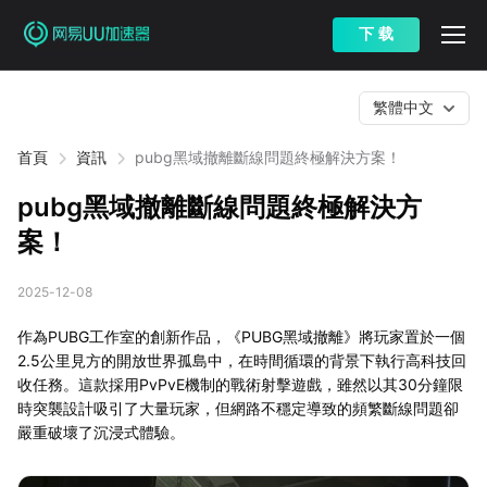
下 载
繁體中文
首頁
資訊
pubg黑域撤離斷線問題終極解決方案！
pubg黑域撤離斷線問題終極解決方
案！
2025-12-08
作為PUBG工作室的創新作品，《PUBG黑域撤離》將玩家置於一個
2.5公里見方的開放世界孤島中，在時間循環的背景下執行高科技回
收任務。這款採用PvPvE機制的戰術射擊遊戲，雖然以其30分鐘限
時突襲設計吸引了大量玩家，但網路不穩定導致的頻繁斷線問題卻
嚴重破壞了沉浸式體驗。