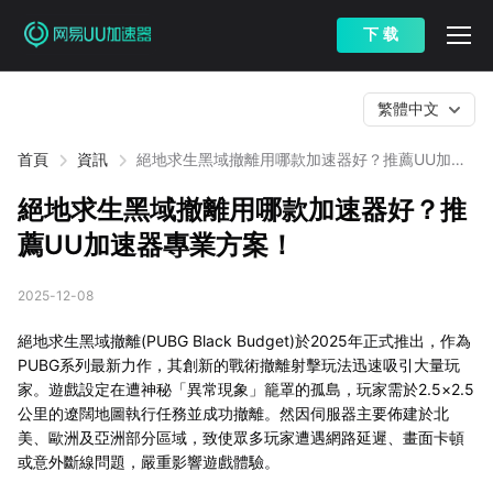
下 载
繁體中文
首頁
資訊
絕地求生黑域撤離用哪款加速器好？推薦UU加速
器專業方案！
絕地求生黑域撤離用哪款加速器好？推
薦UU加速器專業方案！
2025-12-08
絕地求生黑域撤離(PUBG Black Budget)於2025年正式推出，作為
PUBG系列最新力作，其創新的戰術撤離射擊玩法迅速吸引大量玩
家。遊戲設定在遭神秘「異常現象」籠罩的孤島，玩家需於2.5×2.5
公里的遼闊地圖執行任務並成功撤離。然因伺服器主要佈建於北
美、歐洲及亞洲部分區域，致使眾多玩家遭遇網路延遲、畫面卡頓
或意外斷線問題，嚴重影響遊戲體驗。