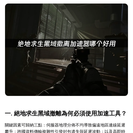
一. 絕地求生黑域撤離為何必須使用加速工具？
關鍵因素可歸納三點：伺服器地理分佈不均導致偏遠地區連線延遲
攀升；跨國資料傳輸複雜性引發封包遺失與延遲波動；以及高即時