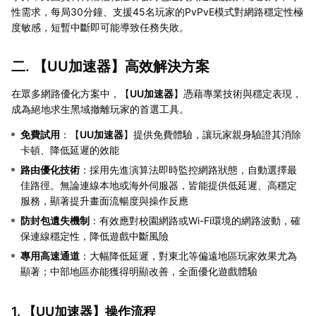
性需求，每局30分鐘、支援45名玩家的PvPvE模式對網路穩定性極
度敏感，短暫中斷即可能導致任務失敗。
二. 【
UU加速器
】高效解決方案
在眾多網路優化方案中，【
UU加速器
】憑藉專業技術與穩定表現，
成為絕地求生黑域撤離玩家的首選工具。
免費試用
：【
UU加速器
】提供免費體驗，讓玩家親身驗證其消除
卡頓、降低延遲的效能
路由優化技術
：採用先進演算法即時監控網路狀態，自動選擇最
佳路徑。無論連線本地或海外伺服器，皆能提供低延遲、高穩定
服務，顯著提升畫面流暢度與操作反應
防封包遺失機制
：有效應對校園網路或Wi-Fi環境的網路波動，確
保連線穩定性，降低遊戲中斷風險
專用高速通道
：大幅降低延遲，對東北等偏遠地區玩家效果尤為
顯著；中部地區亦能獲得明顯改善，全面優化遊戲體驗
1. 【
UU加速器
】操作流程