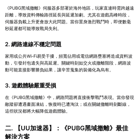
《PUBG黑域撤離》伺服器多部署於海外地區，玩家直連時需跨越遠
距離，導致資料傳輸路徑延長與延遲加劇。尤其在遊戲高峰時段，
伺服器負載上升更會放大此問題。當你置身激烈戰鬥時，即便數毫
秒延遲都可能導致戰局失利。
2. 網路連線不穩定問題
家用或公共Wi-Fi易受干擾，頻寬佔用或電信網路壅塞將造成資料波
動，引發封包遺失與高延遲。關鍵時刻如交火或撤離階段，網路波
動可能直接影響勝負結果，讓辛苦蒐集的裝備化為烏有。
3. 遊戲體驗嚴重受損
在《PUBG黑域撤離》中，網路問題將直接衝擊戰鬥表現。當你發現
敵蹤卻遭遇畫面凍結，恢復時已遭淘汰；或在關鍵撤離時刻斷線，
這些狀況都將大幅降低遊戲體驗。
二. 【
UU加速器
】：《PUBG黑域撤離》最佳
解決方案