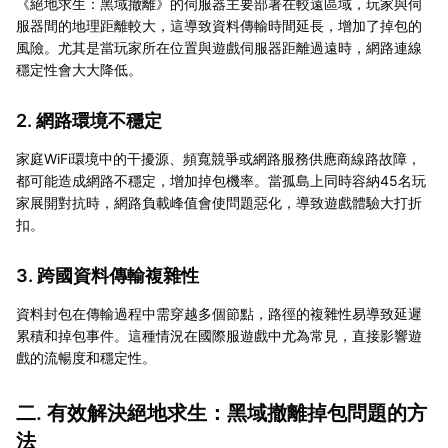
《絕地求生：黑域撤離》的伺服器主要部署在較遠區域，玩家與伺
服器間的地理距離較大，這導致資料傳輸時間延長，增加了掉包的
風險。尤其是當玩家所在位置與遊戲伺服器距離過遠時，網路連線
穩定性會大大降低。
2. 網路環境不穩定
家庭WiFi環境中的干擾源、頻寬競爭或網路服務供應商線路故障，
都可能造成網路不穩定，增加掉包機率。當孤島上同時容納45名玩
家展開對抗時，網路負載峰值會使問題惡化，導致遊戲體驗大打折
扣。
3. 跨國資料傳輸複雜性
資料封包在傳輸過程中需穿越多個節點，路徑的複雜性易導致延遲
累積和掉包事件。這種情況在國際服遊戲中尤為常見，直接影響遊
戲的流暢度和穩定性。
二. 有效解決絕地求生：黑域撤離掉包問題的方
法