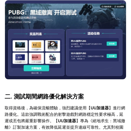
二. 測試期間網路優化解決方案
取得資格後，為確保流暢體驗，強烈建議使用【
UU加速器
】進行網
路優化。這款強調戰術配合的射擊遊戲對網路穩定性要求極高，延
遲或丟包將嚴重影響操作。【
UU加速器
】專為《絕地求生：黑域撤
離》訂製加速方案，有效降低延遲並提升連線可靠性。尤其對校園