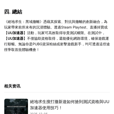
四. 總結
《絕地求生：黑域撤離》憑藉其探索、對抗與撤離的創新融合，為
玩家帶來前所未有的沉浸體驗。透過Steam Playtest、直播掉寶或
【
UU加速器
】活動，玩家可高效取得珍貴測試權限。在測試中，
【
UU加速器
】不僅協助資格取得，還能優化網路環境，確保遊戲運
行順暢。無論你是PUBG資深粉絲或射擊遊戲新手，均可透過這些途
徑爭取首批體驗機會！
相关资讯
絕地求生搜打撤新遊如何搶到測試資格與UU
加速器使用技巧！
2025-12-05