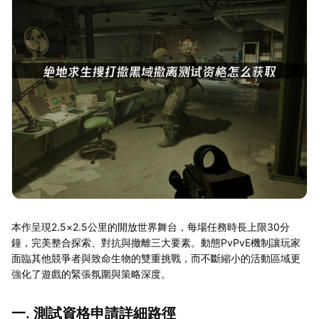
本作呈現2.5×2.5公里的開放世界舞台，每場任務時長上限30分
鐘，完美整合探索、對抗與撤離三大要素。動態PvPvE機制讓玩家
面臨其他競爭者與致命生物的雙重挑戰，而不斷縮小的活動區域更
強化了遊戲的緊張氛圍與策略深度。
一. 測試資格申請詳細路徑