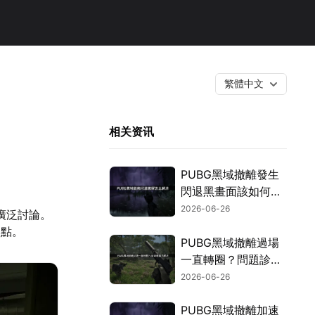
繁體中文
相关资讯
PUBG黑域撤離發生
閃退黑畫面該如何處
理？最新實用修復方
2026-06-26
廣泛討論。
法總整理！
焦點。
PUBG黑域撤離過場
一直轉圈？問題診斷
與高效率解決攻略！
2026-06-26
PUBG黑域撤離加速