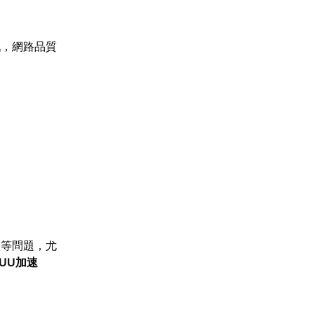
戲，網路品質
。
敗等問題，尤
UU加速