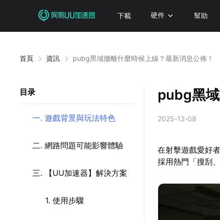
下載
硬件
幫助
首頁
資訊
pubg黑域撤離什麼時候上線？最新消息公佈！
pubg
目录
一. 遊戲背景與玩法特色
2025-12-08
二. 網路問題可能影響體驗
在射擊遊戲愛好者
採用熱門「搜刮
三. 【UU加速器】解決方案
1. 使用步驟