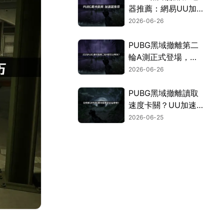
器推薦：網易UU加
速器確保網路穩定！
2026-06-26
PUBG黑域撤離第二
輪A測正式登場，同
步公開網路最佳化全
2026-06-26
攻略！
PUBG黑域撤離讀取
速度卡關？UU加速
器幫你順暢撤離！
2026-06-25