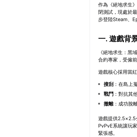
作為《絕地求生》
閉測試，現處於最
步登陸Steam、Ep
一. 遊戲背
《絕地求生：黑
合約專家，受僱
遊戲核心採用當
搜刮
：在島上
戰鬥
：對抗其
撤離
：成功脫
遊戲提供2.5×
PvPvE系統讓
緊張感。