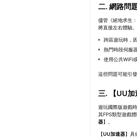
二. 網路
儘管《絕地求生
將直接左右體驗
跨區遊玩時，
熱門時段伺服
使用公共WiF
這些問題可能引
三. 【
UU加
遊玩國際版遊戲
其FPS類型遊戲
器
】。
【
UU加速器
】具