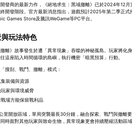
開發商的最新力作，《絕地求生：黑域撤離》已於2024年12月
終開發階段。官方最新消息指出，遊戲預計2025年第二季正式
ic Games Store及騰訊WeGame等PC平台。
景與玩法特色
域撤離》故事發生於遭「異常現象」吞噬的神秘孤島。玩家將化
前往這座陷入時間循環的島嶼，執行機密「暗黑預算」行動。
紅「搜刮、戰鬥、撤離」模式：
蒐集裝備與資源
他玩家與環境威脅
離戰場方能保留戰利品
2.5公里開放區域，單局突襲最長30分鐘，融合探索、戰鬥與撤離
玩家同時面對其他玩家與致命生物，異常現象更會持續壓縮活動區