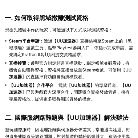
一. 如何取得黑域撤離測試資格
想搶先體驗本作的玩家，可透過以下方式取得測試資格：
Steam平台申請
：透過【
UU加速器
】直接跳轉至Steam上的《黑
域撤離》遊戲主頁，點擊Playtest參與入口，依指示完成申請。需
先綁定Krafton ID以順利提交資格請求。
直播掉寶
：參與官方指定頻道直播活動，綁定帳號並觀看後，有
機會自動獲得資格，資格將直接發放至Steam帳號。可使用【
UU
加速器
】的直播掉寶功能自動掛機觀看。
【
UU加速器
】合作平台
：嘗試【
UU加速器
】的專屬通道。【
UU
加速器
】已與遊戲官方深度合作，開闢獨立資格發放管道，擁有
專屬資格池，提供更多取得測試資格的機會。
二. 國際服網路難題與【
UU加速器
】解決辦法
遊玩國際服時，因地理距離與伺服器分佈差異，常遭遇高延遲、封
包遺失或斷線等網路問題，對射擊遊戲體驗影響甚大。建議使用專