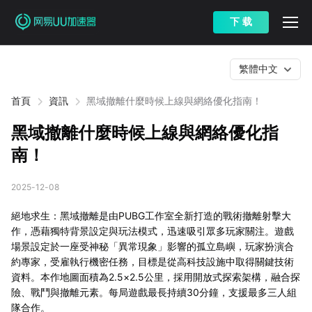
下 载
繁體中文
首頁
資訊
黑域撤離什麼時候上線與網絡優化指南！
黑域撤離什麼時候上線與網絡優化指
南！
2025-12-08
絕地求生：黑域撤離是由PUBG工作室全新打造的戰術撤離射擊大
作，憑藉獨特背景設定與玩法模式，迅速吸引眾多玩家關注。遊戲
場景設定於一座受神秘「異常現象」影響的孤立島嶼，玩家扮演合
約專家，受雇執行機密任務，目標是從高科技設施中取得關鍵技術
資料。本作地圖面積為2.5×2.5公里，採用開放式探索架構，融合探
險、戰鬥與撤離元素。每局遊戲最長持續30分鐘，支援最多三人組
隊合作。