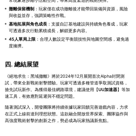
常現象逐步縮小活動空間，帶來高度緊迫的戰術抉擇。
撤離保留機制
：玩家僅在成功撤離後才能帶回裝備與資源，風險
與收益並存，強調策略性作戰。
基地拓展與角色成長
：支援自訂基地建設與持續角色養成，玩家
可透過多次行動累積成長，解鎖更多內容。
45人單局上限
：合理人數設定平衡競技性與地圖空間感，避免過
度擁擠。
四. 總結展望
《絕地求生：黑域撤離》將於2024年12月展開首次Alpha封閉測
試，帶來全新戰術射擊體驗。玩家可透過多種管道爭取測試資格，
搶先試玩新作。為獲得最佳網路環境，建議使用【
UU加速器
】等加
速工具，有效應對延遲與不穩定問題。
隨著測試深入，開發團隊將持續依據玩家回饋完善遊戲內容，力求
在正式上線前達到理想狀態。這款融合開放世界探索、團隊協作與
高強度戰術射擊的創新之作，勢必成為玩家熱議新焦點。