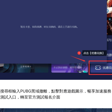
搜尋框輸入PUBG黑域撤離，點擊對應遊戲圖示，暢享加速服務
擊測試入口，轉至官方測試報名介面