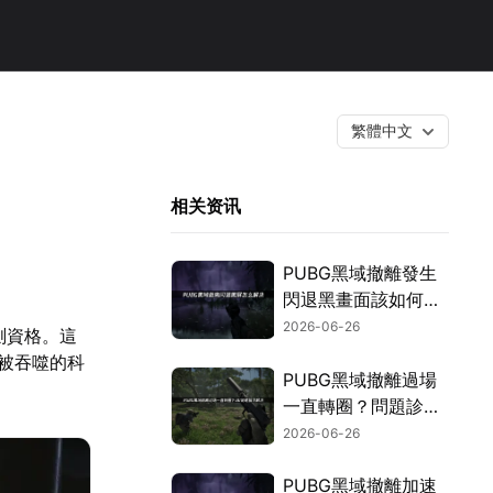
繁體中文
相关资讯
PUBG黑域撤離發生
閃退黑畫面該如何處
理？最新實用修復方
2026-06-26
封測資格。這
法總整理！
被吞噬的科
PUBG黑域撤離過場
一直轉圈？問題診斷
與高效率解決攻略！
2026-06-26
PUBG黑域撤離加速