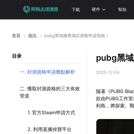
下載
硬件
幫助
首頁
資訊
pubg黑域撤离測試資格申請指南！
pubg
目录
一. 封測資格申請難點解析
2025-12-04
二. 獲取封測資格的三大有效
隨著《PUBG B
管道
款由PUBG工作
利島，將探索、
1. 官方Steam申請方式
2. 利用直播掉寶平台