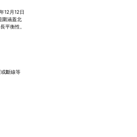
年12月12日
封測範圍涵蓋北
成長平衡性。
：
遲或斷線等