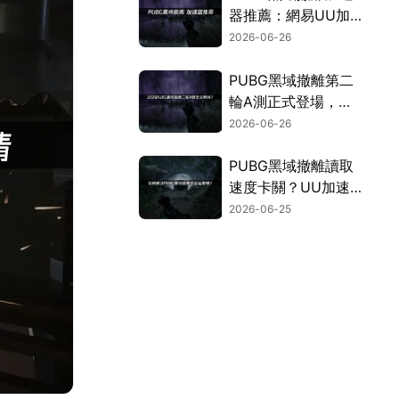
器推薦：網易UU加
速器確保網路穩定！
2026-06-26
PUBG黑域撤離第二
輪A測正式登場，同
步公開網路最佳化全
2026-06-26
攻略！
PUBG黑域撤離讀取
速度卡關？UU加速
器幫你順暢撤離！
2026-06-25