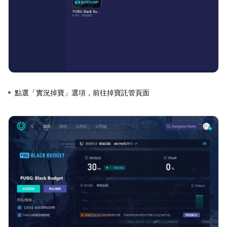
點選「實況掉寶」選項，前往掉寶託管頁面