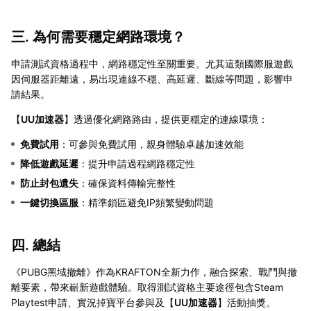
三. 為何需要穩定網路環境？
申請測試資格過程中，網路穩定性至關重要。尤其這類國際服遊戲
因伺服器距離遠，易出現連線不穩、高延遲、斷線等問題，影響申
請結果。
【
UU加速器
】透過優化網路路由，提供更穩定的連線環境：
免費試用
：可參與免費試用，親身體驗卓越加速效能
降低遊戲延遲
：提升申請過程網路穩定性
防止封包遺失
：確保資料傳輸完整性
一鍵切換區服
：精準鎖區避免IP頻繁變動問題
四. 總結
《PUBG黑域撤離》作為KRAFTON全新力作，融合探索、戰鬥與撤
離要素，帶來嶄新遊戲體驗。取得測試資格主要途徑包含Steam
Playtest申請、實況掉寶平台參與及【
UU加速器
】活動抽獎。