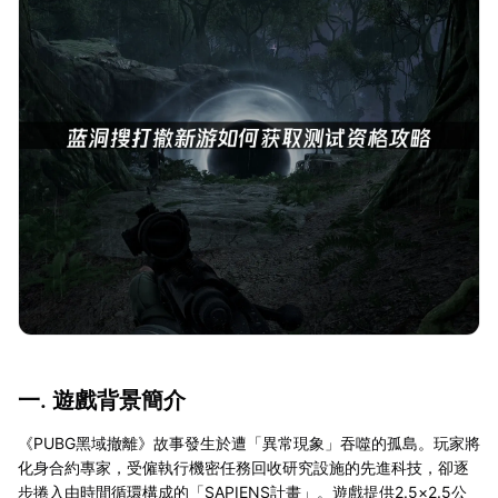
一. 遊戲背景簡介
《PUBG黑域撤離》故事發生於遭「異常現象」吞噬的孤島。玩家將
化身合約專家，受僱執行機密任務回收研究設施的先進科技，卻逐
步捲入由時間循環構成的「SAPIENS計畫」。遊戲提供2.5×2.5公