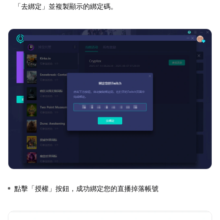
「去綁定」並複製顯示的綁定碼。
點擊「授權」按鈕，成功綁定您的直播掉落帳號