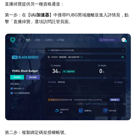
直播掉寶提供另一種資格通道：
第一步：在【
UU加速器
】中搜尋PUBG黑域撤離並進入詳情頁，點
擊「直播掉寶」選項訪問託管頁面。
第二步：複製綁定碼並授權帳號。