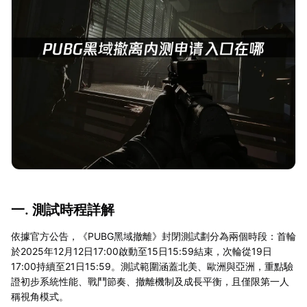
一. 測試時程詳解
依據官方公告，《PUBG黑域撤離》封閉測試劃分為兩個時段：首輪
於2025年12月12日17:00啟動至15日15:59結束，次輪從19日
17:00持續至21日15:59。測試範圍涵蓋北美、歐洲與亞洲，重點驗
證初步系統性能、戰鬥節奏、撤離機制及成長平衡，且僅限第一人
稱視角模式。