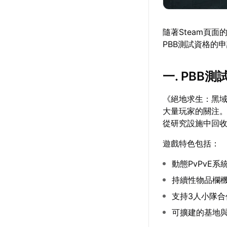
隨著Steam頁面
PBB測試資格的
一. PBB
《絕地求生：黑
大量玩家的關注
從研究設施中回
遊戲特色包括：
動態PvPvE
持續性物品欄
支持3人小隊合
可擴建的基地