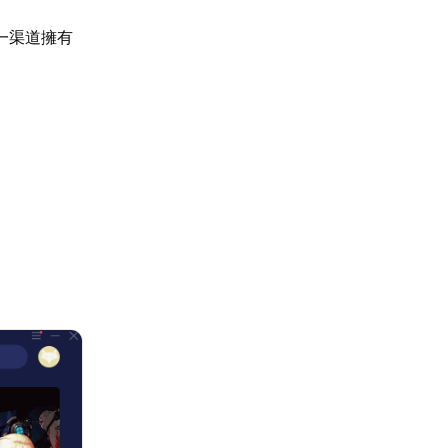
一渠道擁有
：