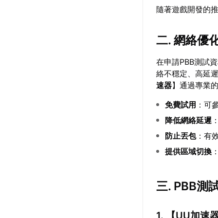
隨著遊戲開發的推
二. 網絡
在申請PBB測試
絡不穩定、高延
速器
】通過專業
免費試用
：可
降低網絡延遲
防止丟包
：有效
提供區域切換
三. PBB
1. 【
UU加速