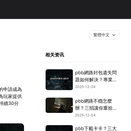
繁體中文
相关资讯
pbb網路封包遺失問
題如何解決？專業網
路優化指南！
2025-12-04
的申請成為
為玩家提供
pbb網路不穩怎麼
持續30分
辦？三招讓你重拾順
暢體驗！
2025-12-04
pbb下載卡卡？三大