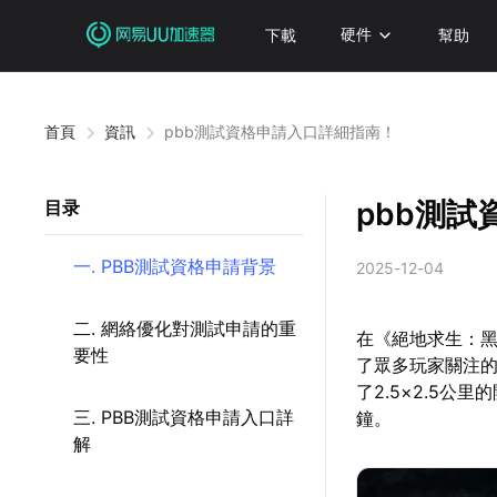
下載
硬件
幫助
首頁
資訊
pbb測試資格申請入口詳細指南！
pbb測
目录
一. PBB測試資格申請背景
2025-12-04
二. 網絡優化對測試申請的重
在《絕地求生：黑
要性
了眾多玩家關注的
了2.5×2.5
三. PBB測試資格申請入口詳
鐘。
解