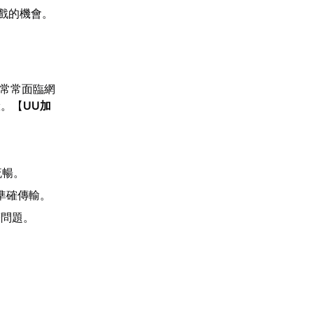
遊戲的機會。
中常常面臨網
驗。【
UU加
。
流暢。
準確傳輸。
等問題。