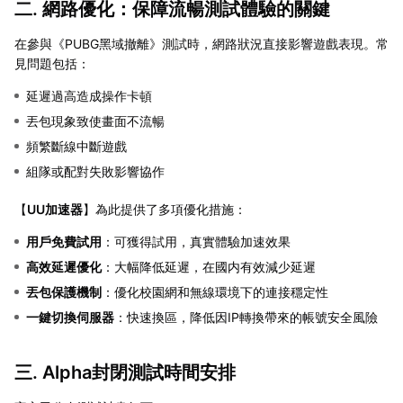
二. 網路優化：保障流暢測試體驗的關鍵
在參與《PUBG黑域撤離》測試時，網路狀況直接影響遊戲表現。常
見問題包括：
延遲過高造成操作卡頓
丟包現象致使畫面不流暢
頻繁斷線中斷遊戲
組隊或配對失敗影響協作
【
UU加速器
】為此提供了多項優化措施：
用戶免費試用
：可獲得試用，真實體驗加速效果
高效延遲優化
：大幅降低延遲，在國内有效減少延遲
丟包保護機制
：優化校園網和無線環境下的連接穩定性
一鍵切換伺服器
：快速換區，降低因IP轉換帶來的帳號安全風險
三. Alpha封閉測試時間安排