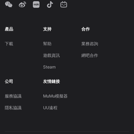
產品
支持
合作
下載
幫助
業務咨詢
遊戲資訊
網吧合作
Steam
公司
友情鏈接
服務協議
MuMu模擬器
隱私協議
UU遠程