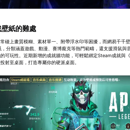
找壁紙的難處
，常碰上畫質模糊、素材單一、附帶浮水印等困擾，而網易千千
紙，分類涵蓋遊戲、動漫、賽博龐克等熱門範疇，還支援滑鼠與
的可玩性。近期新增的成就牆功能，可輕鬆綁定Steam成就與
據投射至桌面，打造專屬你的硬派桌面。