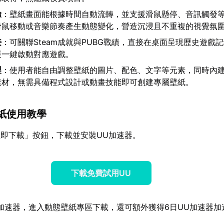
驗
：壁紙畫面能根據時間自動流轉，並支援滑鼠懸停、音訊觸發
滑鼠移動或音樂節奏產生動態變化，營造沉浸且不重複的視覺氛
接
：可關聯Steam成就與PUBG戰績，直接在桌面呈現歷史遊戲
援一鍵啟動對應遊戲。
製
：使用者能自由調整壁紙的圖片、配色、文字等元素，同時內
素材，無需具備程式設計或動畫技能即可創建專屬壁紙。
壁紙使用教學
即下載」按鈕，下載並安裝UU加速器。
下載免費試用UU
加速器，進入動態壁紙專區下載，還可額外獲得6日UU加速器加