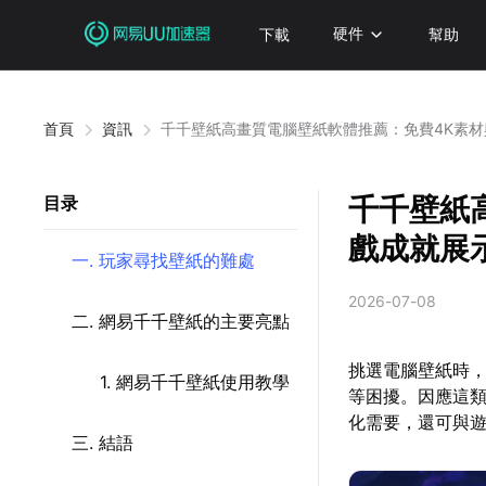
下載
硬件
幫助
首頁
資訊
千千壁紙高畫質電腦壁紙軟體推薦：免費4K素
千千壁紙
目录
戲成就展
一. 玩家尋找壁紙的難處
2026-07-08
二. 網易千千壁紙的主要亮點
挑選電腦壁紙時
1. 網易千千壁紙使用教學
等困擾。因應這
化需要，還可與
三. 結語