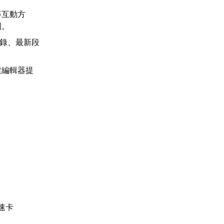
等互動方
圍。
記錄、最新段
建編輯器提
速卡