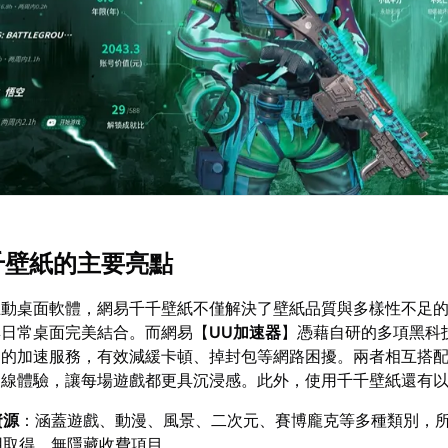
千千壁紙的主要亮點
互動桌面軟體，網易千千壁紙不僅解決了壁紙品質與多樣性不足
與日常桌面完美結合。而網易【
UU加速器
】憑藉自研的多項黑科
遲的加速服務，有效減緩卡頓、掉封包等網路困擾。兩者相互搭
連線體驗，讓每場遊戲都更具沉浸感。此外，使用千千壁紙還有
資源
：涵蓋遊戲、動漫、風景、二次元、賽博龐克等多種類別，所
用取得，無隱藏收費項目。