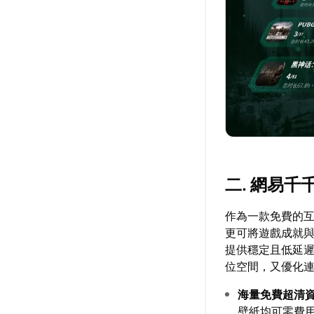
二. 網易
作為一款免費的
更可將遊戲成就
提供穩定且低延
位空間，又優化
海量免費超清
壁紙均可零費