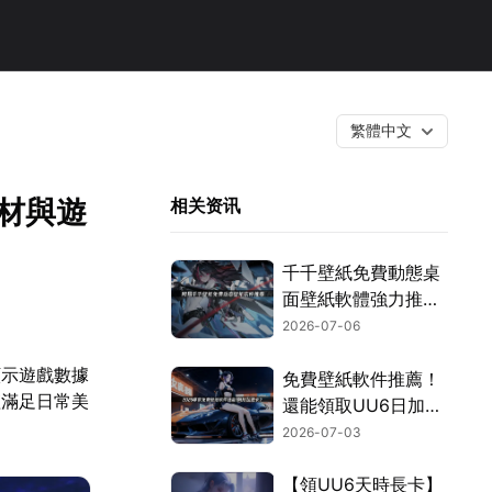
繁體中文
材與遊
相关资讯
千千壁紙免費動態桌
面壁紙軟體強力推
薦：UU加速器專屬
2026-07-06
通道，享6天加速時
顯示遊戲數據
長福利！
免費壁紙軟件推薦！
僅滿足日常美
還能領取UU6日加速
卡！
2026-07-03
【領UU6天時長卡】