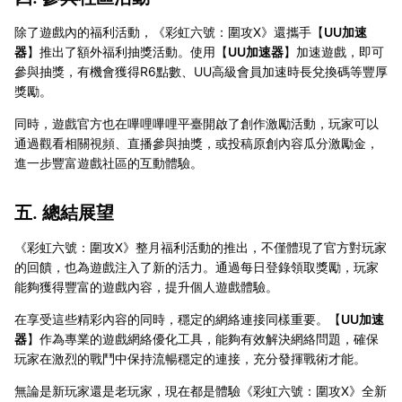
除了遊戲內的福利活動，《彩虹六號：圍攻X》還攜手【
UU加速
器
】推出了額外福利抽獎活動。使用【
UU加速器
】加速遊戲，即可
參與抽獎，有機會獲得R6點數、UU高級會員加速時長兌換碼等豐厚
獎勵。
同時，遊戲官方也在嗶哩嗶哩平臺開啟了創作激勵活動，玩家可以
通過觀看相關視頻、直播參與抽獎，或投稿原創內容瓜分激勵金，
進一步豐富遊戲社區的互動體驗。
五. 總結展望
《彩虹六號：圍攻X》整月福利活動的推出，不僅體現了官方對玩家
的回饋，也為遊戲注入了新的活力。通過每日登錄領取獎勵，玩家
能夠獲得豐富的遊戲內容，提升個人遊戲體驗。
在享受這些精彩內容的同時，穩定的網絡連接同樣重要。【
UU加速
器
】作為專業的遊戲網絡優化工具，能夠有效解決網絡問題，確保
玩家在激烈的戰鬥中保持流暢穩定的連接，充分發揮戰術才能。
無論是新玩家還是老玩家，現在都是體驗《彩虹六號：圍攻X》全新