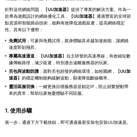
針對這些網絡問題，【
UU加速器
】提供了專業的解決方案。作為一
款專為遊戲設計的網絡優化工具，【
UU加速器
】通過豐富的全球節
點資源和智能路由技術，能夠有效降低遊戲延遲，提高網絡穩定
性。其有以下優勢：
免費試用
：可參與免費試用，親身體驗其卓越加速效能，讓網絡
速度即刻飛昇。
專屬高速通道
：【
UU加速器
】自主研發的高速專線，有效縮短數
據傳輸路徑，減少延遲，特別適合遠離服務器的玩家。
丟包與波動防護
：面對丟包頻發的網絡環境，如校園網，【
UU加
速器
】的穩定機制能夠緩解波動，顯著降低斷線概率。
靈活區服切換
：一鍵更換目標服務器並鎖定IP，防止頻繁變動帶
來的異常，幫助玩家無憂體驗不同區服。
1. 使用步驟
第一步：通過下方下載按鈕，即可通過最新安裝包安裝UU加速器。