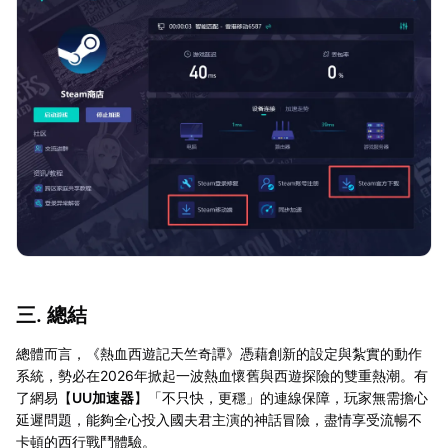
三. 總結
總體而言，《熱血西遊記天竺奇譚》憑藉創新的設定與紮實的動作
系統，勢必在2026年掀起一波熱血懷舊與西遊探險的雙重熱潮。有
了網易【
UU加速器
】「不只快，更穩」的連線保障，玩家無需擔心
延遲問題，能夠全心投入國夫君主演的神話冒險，盡情享受流暢不
卡頓的西行戰鬥體驗。