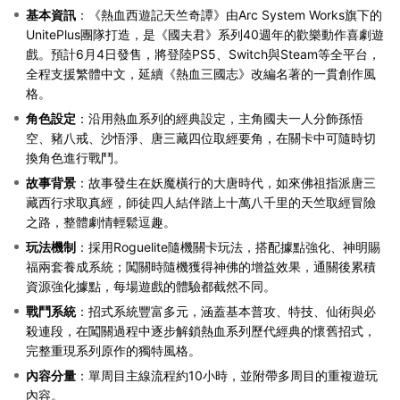
基本資訊
：《熱血西遊記天竺奇譚》由Arc System Works旗下的
UnitePlus團隊打造，是《國夫君》系列40週年的歡樂動作喜劇遊
戲。預計6月4日發售，將登陸PS5、Switch與Steam等全平台，
全程支援繁體中文，延續《熱血三國志》改編名著的一貫創作風
格。
角色設定
：沿用熱血系列的經典設定，主角國夫一人分飾孫悟
空、豬八戒、沙悟淨、唐三藏四位取經要角，在關卡中可隨時切
換角色進行戰鬥。
故事背景
：故事發生在妖魔橫行的大唐時代，如來佛祖指派唐三
藏西行求取真經，師徒四人結伴踏上十萬八千里的天竺取經冒險
之路，整體劇情輕鬆逗趣。
玩法機制
：採用Roguelite隨機關卡玩法，搭配據點強化、神明賜
福兩套養成系統；闖關時隨機獲得神佛的增益效果，通關後累積
資源強化據點，每場遊戲的體驗都截然不同。
戰鬥系統
：招式系統豐富多元，涵蓋基本普攻、特技、仙術與必
殺連段，在闖關過程中逐步解鎖熱血系列歷代經典的懷舊招式，
完整重現系列原作的獨特風格。
內容分量
：單周目主線流程約10小時，並附帶多周目的重複遊玩
內容。