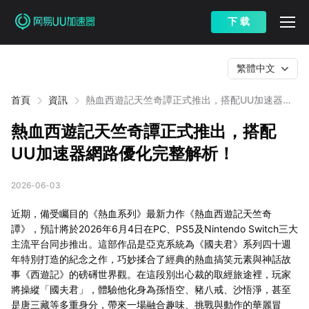
下 载
繁體中文
首頁
資訊
熱血西遊記天竺奇譚正式推出，搭配UU加速器網
路優化完整解析！
熱血西遊記天竺奇譚正式推出，搭配
UU加速器網路優化完整解析！
2026-06-03
近期，備受矚目的《熱血系列》最新力作《熱血西遊記天竺奇
譚》，預計將於2026年6月4日在PC、PS5及Nintendo Switch三大
主流平台同步推出。這部作品是亞克系統為《國夫君》系列四十週
年特別打造的紀念之作，巧妙揉合了經典的熱血搞笑元素與神話故
事《西遊記》的磅礡世界觀。在這段別出心裁的取經旅途裡，玩家
將操縱「國夫君」，體驗他化身為孫悟空、豬八戒、沙悟淨，甚至
是唐三藏等多重身分，帶來一場融合趣味、挑戰與動作的華麗冒