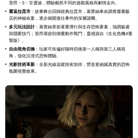
里昂・S・甘迺迪，體驗截然不同的遊戲風格與劇情走向。
重返拉昆市
：故事舞台回歸經典拉昆市，葛蕾絲奉命調查廢棄飯
店的神秘命案，逐步揭開過往事件的深層謎團。
多元玩法設計
：葛蕾絲章節著重潛行與生存恐怖要素，強調躲避
與隱匿技巧；里昂環節則側重動作戰鬥，靈感源自《生化危機4重
製版》。
自由視角切換
：玩家可依偏好隨時切換第一人稱與第三人稱視
角，強化沉浸式恐怖體驗。
光影技術革新
：全新光線追蹤技術加持，營造更細膩真實的恐怖
氛圍視覺效果。