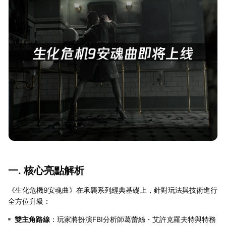
一. 核心亮點解析
《生化危機9安魂曲》在承襲系列經典基礎上，針對玩法與技術進行
全方位升級：
雙主角路線
：玩家將扮演FBI分析師葛蕾絲・艾許克羅夫特與特務