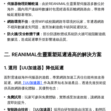
伺服器物理距離較遠
：由於REANIMAL生靈重塑伺服器多數位於
海外，國内用戶連線時數據封包需經過長距離網路路由，導致傳
輸延遲顯著增加。
網路環境不佳
：使用WiFi或校園網路等環境的玩家，常遭遇網路
不穩與數據遺失問題，進而加劇遊戲卡頓與延遲狀況。
防火牆/安全軟體干擾
：部分防護軟體或系統防火牆可能阻斷遊戲
數據流，造成延遲攀升並影響連線品質。
二. REANIMAL生靈重塑延遲過高的解決方案
1. 運用【
UU加速器
】降低延遲
面對需連線海外伺服器的遊戲，專業網路加速工具往往能有效改善
延遲。網易
【
UU加速器
】
作為業界知名加速產品，透過先進技術提
供高效網路優化體驗，其優勢包含：
免費試用
：玩家可參與免費體驗，實際感受加速效能，讓網路速
度即刻提升。
智能路由技術
：【
UU加速器
】採用自研智能路由演算法，動態匹