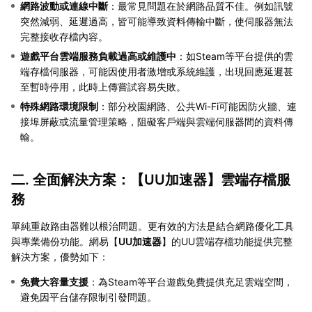
網路波動或連線中斷
：最常見問題在於網路品質不佳。例如訊號
突然減弱、延遲過高，皆可能導致資料傳輸中斷，使伺服器無法
完整接收存檔內容。
遊戲平台雲端服務負載過高或維護中
：如Steam等平台提供的雲
端存檔伺服器，可能因使用者激增或系統維護，出現回應延遲甚
至暫時停用，此時上傳嘗試容易失敗。
特殊網路環境限制
：部分校園網路、公共Wi-Fi可能因防火牆、連
接埠屏蔽或流量管理策略，阻礙客戶端與雲端伺服器間的資料傳
輸。
二. 全面解決方案：【
UU加速器
】雲端存檔服
務
單純重啟路由器難以根治問題。更有效的方法是結合網路優化工具
與專業備份功能。網易【
UU加速器
】的UU雲端存檔功能提供完整
解決方案，優勢如下：
免費大容量支援
：為Steam等平台遊戲免費提供充足雲端空間，
避免因平台儲存限制引發問題。