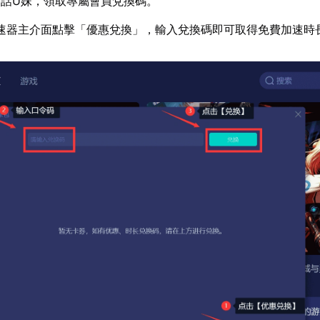
話U妹，領取專屬會員兌換碼。
速器主介面點擊「優惠兌換」，輸入兌換碼即可取得免費加速時