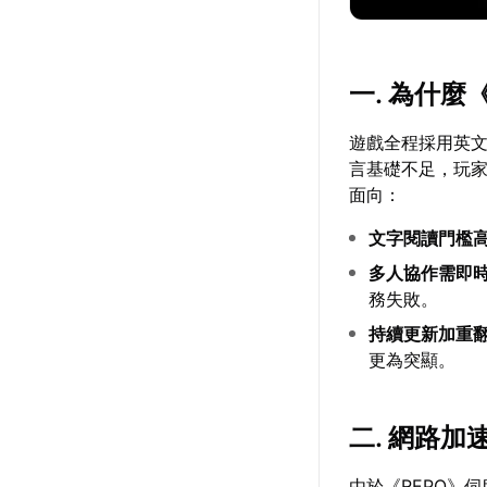
一. 為什麼
遊戲全程採用英
言基礎不足，玩
面向：
文字閱讀門檻
多人協作需即
務失敗。
持續更新加重
更為突顯。
二. 網路
由於《REPO》