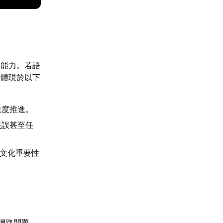
解能力。若語
擾體現於以下
進度推進。
失誤甚至任
中文化重要性
網路問題，