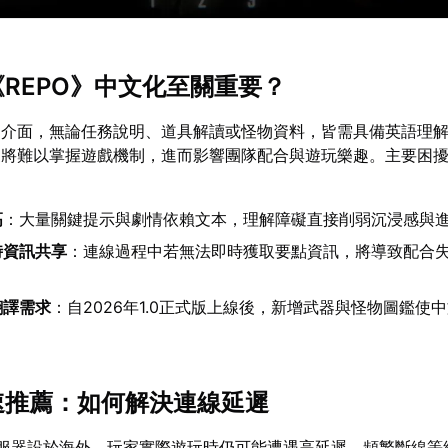
《REPO》中文化至關重要？
文介面，無論任務說明、道具解讀或怪物資料，皆需具備英語理
家將難以掌握遊戲機制，進而影響團隊配合與遊玩樂趣。主要困
高
：大量關鍵提示與劇情依賴文本，理解障礙直接削弱沉浸感與
時資訊共享
：連線過程中若無法即時獲取要點資訊，將導致配合
翻譯需求
：自2026年1.0正式版上線後，新增武器與怪物圖鑑使
加速推薦：如何解決連線延遲
伺服器設於海外，玩家實際遊玩時仍可能遭遇高延遲、頻繁斷線等