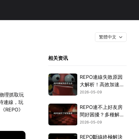
繁體中文
相关资讯
REPO連線失敗原因
大解析！高效加速方
案推薦！
2026-05-09
的物理抓取玩
時連線，玩
REPO連不上好友房
REPO》
間好困擾？多種解決
方案一次看！
2026-05-09
REPO斷線終極解決