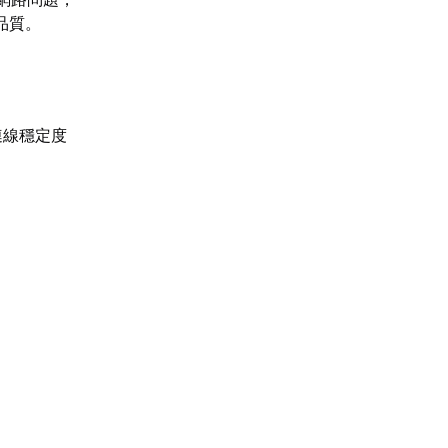
品質。
連線穩定度