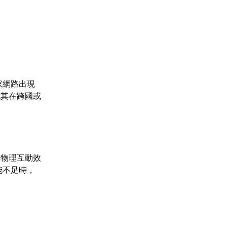
家網路出現
尤其在跨國或
雜物理互動效
能不足時，