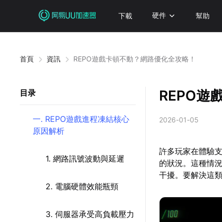
下載
硬件
幫助
首頁
資訊
REPO遊戲卡頓不動？網路優化全攻略！
REPO
目录
一. REPO遊戲進程凍結核心
2026-01-05
原因解析
許多玩家在體驗支
1. 網路訊號波動與延遲
的狀況。這種情
干擾。要解決這
2. 電腦硬體效能瓶頸
3. 伺服器承受高負載壓力