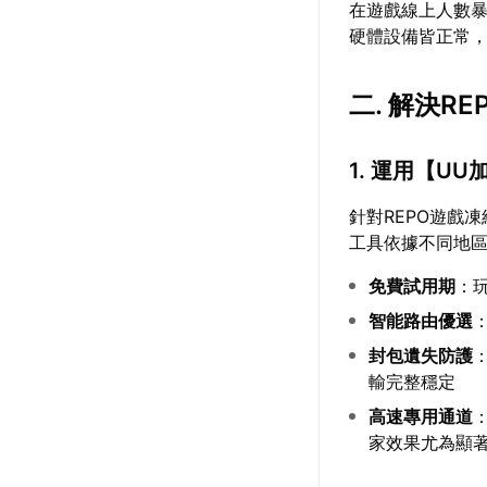
在遊戲線上人數
硬體設備皆正常
二. 解決R
1. 運用【
UU
針對REPO遊戲
工具依據不同地
免費試用期
：
智能路由優選
封包遺失防護
輸完整穩定
高速專用通道
家效果尤為顯