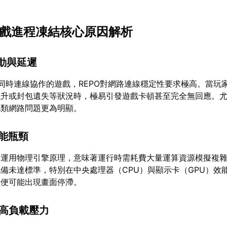
O遊戲進程凍結核心原因解析
波動與延遲
同時連線協作的遊戲，REPO對網路連線穩定性要求極高。當玩
飆升或封包遺失等狀況時，極易引發遊戲卡頓甚至完全無回應。
此類網路問題更為明顯。
效能瓶頸
量運用物理引擎原理，意味著運行時需耗費大量運算資源模擬複
備未達標準，特別在中央處理器（CPU）與顯示卡（GPU）效
效便可能出現畫面停滯。
受高負載壓力