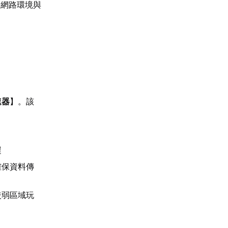
身網路環境與
速器
】。該
：
遲
確保資料傳
較弱區域玩