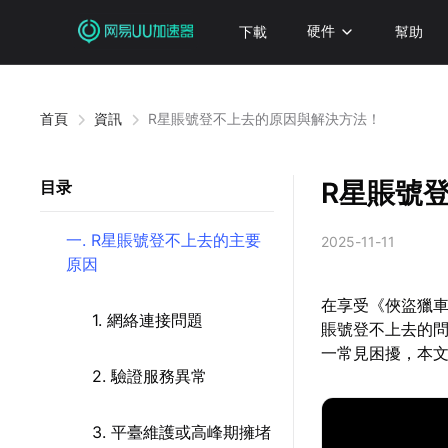
下載
硬件
幫助
首頁
資訊
R星賬號登不上去的原因與解決方法！
R星賬號
目录
一. R星賬號登不上去的主要
2025-11-11
原因
在享受《俠盜獵車
1. 網絡連接問題
賬號登不上去的
一常見困擾，本
2. 驗證服務異常
3. 平臺維護或高峰期擁堵