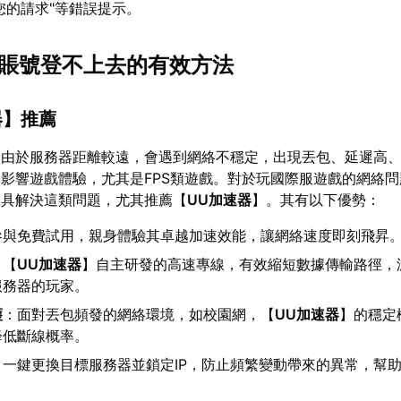
您的請求"等錯誤提示。
R星賬號登不上去的有效方法
器
】推薦
，由於服務器距離較遠，會遇到網絡不穩定，出現丟包、延遲高
影響遊戲體驗，尤其是FPS類遊戲。對於玩國際服遊戲的網絡
工具解決這類問題，尤其推薦【
UU加速器
】。其有以下優勢：
參與免費試用，親身體驗其卓越加速效能，讓網絡速度即刻飛昇
：【
UU加速器
】自主研發的高速專線，有效縮短數據傳輸路徑，
服務器的玩家。
護
：面對丟包頻發的網絡環境，如校園網，【
UU加速器
】的穩定
降低斷線概率。
：一鍵更換目標服務器並鎖定IP，防止頻繁變動帶來的異常，幫