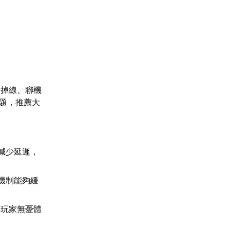
、掉線、聯機
問題，推薦大
。
減少延遲，
機制能夠緩
助玩家無憂體