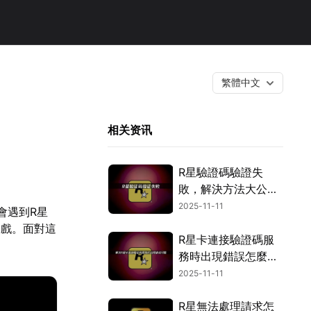
繁體中文
相关资讯
R星驗證碼驗證失
敗，解決方法大公
開！
2025-11-11
會遇到R星
遊戲。面對這
R星卡連接驗證碼服
務時出現錯誤怎麼解
決？
2025-11-11
R星無法處理請求怎