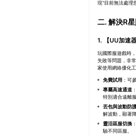
現"目前無法處理
二. 解決
1. 【
UU加速
玩國際服遊戲時
失敗等問題，非常
家使用網絡優化
免費試用
：可
專屬高速通道
特別適合遠離
丟包與波動防
解波動，顯著
靈活區服切換
驗不同區服。