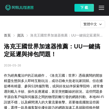
下 载
繁體中文
首頁
資訊
洛克王國世界加速器推薦：UU一鍵搞定延遲與掉
包問題！
洛克王國世界加速器推薦：UU一鍵搞
定延遲與掉包問題！
2026-05-26
作为經典魔法IP的正統續作，《洛克王國：世界》憑藉廣闊的開放
精靈生態與多人即時互動玩法，成功召喚大批老玩家回歸。但在捕
捉稀有精靈、參與S2跨服對戰，或與好友結伴探索學院時，經常會
遇到載入卡頓、操作反應遲緩，甚至突然斷線的狀況。這些問題多
半源自客戶端與伺服器之間的物理距離引發的網路抖動、本地Wi-Fi
訊號不穩，以及瞬間湧入的大量流量衝擊。若要徹底擺脫這些困
擾，選擇一款具備客製化優化能力的網路加速工具就顯得格外關