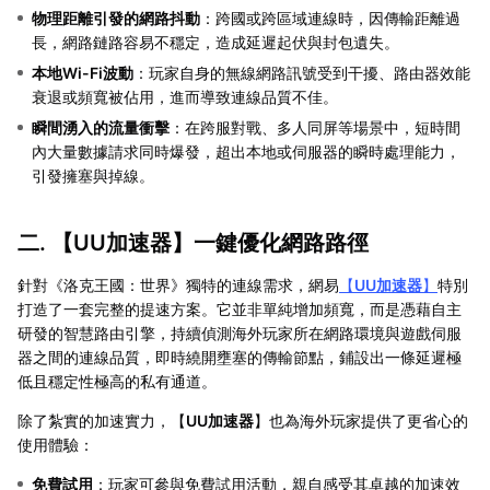
物理距離引發的網路抖動
：跨國或跨區域連線時，因傳輸距離過
長，網路鏈路容易不穩定，造成延遲起伏與封包遺失。
本地Wi-Fi波動
：玩家自身的無線網路訊號受到干擾、路由器效能
衰退或頻寬被佔用，進而導致連線品質不佳。
瞬間湧入的流量衝擊
：在跨服對戰、多人同屏等場景中，短時間
內大量數據請求同時爆發，超出本地或伺服器的瞬時處理能力，
引發擁塞與掉線。
二. 【
UU加速器
】一鍵優化網路路徑
針對《洛克王國：世界》獨特的連線需求，網易
【
UU加速器
】
特別
打造了一套完整的提速方案。它並非單純增加頻寬，而是憑藉自主
研發的智慧路由引擎，持續偵測海外玩家所在網路環境與遊戲伺服
器之間的連線品質，即時繞開壅塞的傳輸節點，鋪設出一條延遲極
低且穩定性極高的私有通道。
除了紮實的加速實力，【
UU加速器
】也為海外玩家提供了更省心的
使用體驗：
免費試用
：玩家可參與免費試用活動，親自感受其卓越的加速效