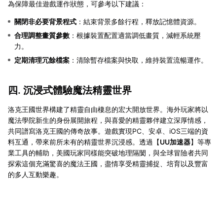
為保障最佳遊戲運作狀態，可參考以下建議：
關閉非必要背景程式
：結束背景多餘行程，釋放記憶體資源。
合理調整畫質參數
：根據裝置配置適當調低畫質，減輕系統壓
力。
定期清理冗餘檔案
：清除暫存檔案與快取，維持裝置流暢運作。
四. 沉浸式體驗魔法精靈世界
洛克王國世界構建了精靈自由棲息的宏大開放世界。海外玩家將以
魔法學院新生的身份展開旅程，與喜愛的精靈夥伴建立深厚情感，
共同譜寫洛克王國的傳奇故事。遊戲實現PC、安卓、iOS三端的資
料互通，帶來前所未有的精靈世界沉浸感。透過【
UU加速器
】等專
業工具的輔助，美國玩家同樣能突破地理隔閡，與全球冒險者共同
探索這個充滿驚喜的魔法王國，盡情享受精靈捕捉、培育以及豐富
的多人互動樂趣。