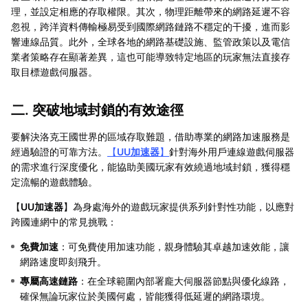
理，並設定相應的存取權限。其次，物理距離帶來的網路延遲不容
忽視，跨洋資料傳輸極易受到國際網路鏈路不穩定的干擾，進而影
響連線品質。此外，全球各地的網路基礎設施、監管政策以及電信
業者策略存在顯著差異，這也可能導致特定地區的玩家無法直接存
取目標遊戲伺服器。
二. 突破地域封鎖的有效途徑
要解決洛克王國世界的區域存取難題，借助專業的網路加速服務是
經過驗證的可靠方法。
【
UU加速器
】
針對海外用戶連線遊戲伺服器
的需求進行深度優化，能協助美國玩家有效繞過地域封鎖，獲得穩
定流暢的遊戲體驗。
【
UU加速器
】為身處海外的遊戲玩家提供系列針對性功能，以應對
跨國連網中的常見挑戰：
免費加速
：可免費使用加速功能，親身體驗其卓越加速效能，讓
網路速度即刻飛升。
專屬高速鏈路
：在全球範圍內部署龐大伺服器節點與優化線路，
確保無論玩家位於美國何處，皆能獲得低延遲的網路環境。