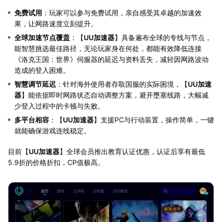
免费试用
：玩家可以参与免费试用，亲自感受其卓越的加速效
果，让网路速度立刻提升。
全球加速节点覆盖
：【
UU加速器
】具备遍布全球的专线与节点，
能智慧挑选最佳路径，无论玩家身在何处，都能有效降低连接
《洛克王国：世界》伺服器的延迟与资料丢失，减轻因网路波动
造成的登入困难。
智慧调节延迟
：针对海外使用者存取国服的实际困境，【
UU加速
器
】能依据即时网路状态自动调整方案，避开壅塞线路，大幅减
少登入过程中的卡顿与失败。
多平台相容
：【
UU加速器
】支援PC与行动装置，操作简单，一键
就能确保游戏连线稳定。
目前【
UU加速器
】全球会员推出教育认证优惠，认证后享有最低
5.9折的价格折扣，CP值极高。