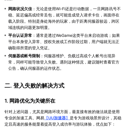
网路状况欠佳
：无论是使用Wi-Fi还是行动数据，一旦网路讯号不
稳、延迟偏高或经常丢包，就可能造成登入请求卡住，画面停在
载入阶段。特别是身处海外的玩家，由于距离伺服器较远，跨区
域连线的问题更加明显。
平台认证异常
：通常是透过WeGame这类平台来启动游戏；如果
平台本身登入异常、授权失效或工作阶段过期，用户端就无法正
确取得所需的登入凭证。
伺服器或帐号限制
：伺服器维护、负载过高或个人帐号出现异
常，同样可能导致登入失败。遇到这种情况，建议随时查看官方
公告，确认伺服器的运作状态。
二. 登入失败的解决方式
1. 网路优化为关键所在
针对上述问题，尤其是网路环境方面，最直接有效的做法就是使用
专业的加速工具。网易
【
UU加速器
】
是专为游戏场景所设计，其稳
定且高速的服务能显着提高登入成功率与游玩体验，优点如下：