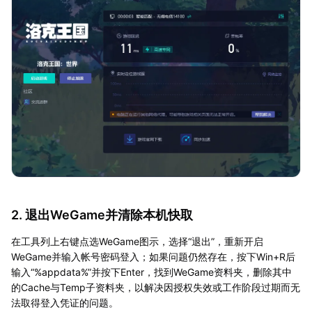
2. 退出WeGame并清除本机快取
在工具列上右键点选WeGame图示，选择“退出”，重新开启
WeGame并输入帐号密码登入；如果问题仍然存在，按下Win+R后
输入“%appdata%”并按下Enter，找到WeGame资料夹，删除其中
的Cache与Temp子资料夹，以解决因授权失效或工作阶段过期而无
法取得登入凭证的问题。