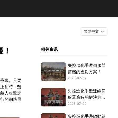
繁體中文
擾！
相关资讯
失控進化手遊伺服器
當機的應對方案！
2026-07-09
的爭奪。只要
鬥正酣時，螢
失控進化手遊連線伺
在敵人攻擊之
服器逾時的解決方
可行的網路最
法，玩家登入教學！
2026-07-09
失控進化手遊啟動錯