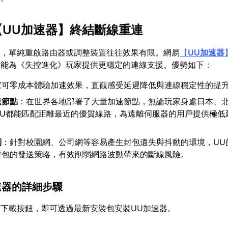
【
UU加速器
】終結斷線重連
疾，單純重啟路由器或調整裝置往往效果有限。網易
【
UU加速器
，能為《失控進化》玩家提供更穩定的連線支援。優勢如下：
家可零成本體驗加速效果，直觀感受延遲降低與連線穩定性的提
速節點
：在世界各地部署了大量加速節點，無論玩家身處日本、
UU都能匹配距離最近的優質線路，為遠離伺服器的用戶提供極低
制
：針對校園網、公司網等容易產生封包遺失與抖動的環境，UU
封包的發送策略，有效削弱網路波動帶來的斷線風險。
加速器的詳細步驟
下載按鈕，即可透過最新安裝包安裝UU加速器。