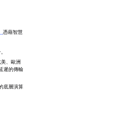
】
憑藉智慧
升。
北美、歐洲
延遲的傳輸
的底層演算