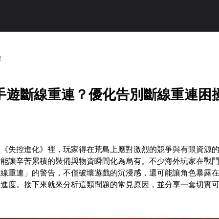
！
手遊斷線重連？優化告別斷線重連困
遊《失控進化》裡，玩家得在荒島上應對激烈的競爭與有限資源
可能讓辛苦累積的裝備與物資瞬間化為烏有。不少海外玩家在戰
斷線重連」的警告，不僅破壞遊戲的沉浸感，還可能讓角色暴露
鍵進度。接下來就來分析這類問題的常見原因，並分享一套切實