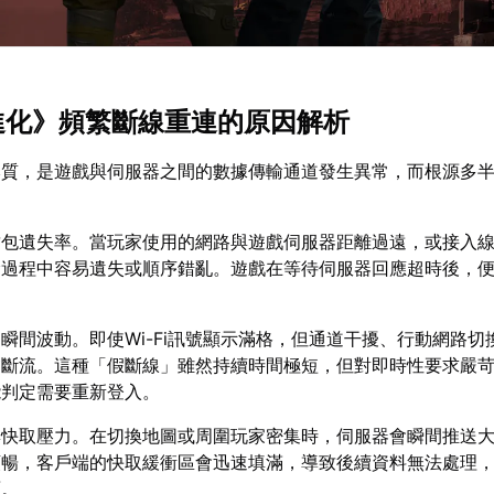
控進化》頻繁斷線重連的原因解析
本質，是遊戲與伺服器之間的數據傳輸通道發生異常，而根源多
封包遺失率。當玩家使用的網路與遊戲伺服器距離過遠，或接入
輸過程中容易遺失或順序錯亂。遊戲在等待伺服器回應超時後，
瞬間波動。即使Wi-Fi訊號顯示滿格，但通道干擾、行動網路切
暫斷流。這種「假斷線」雖然持續時間極短，但對即時性要求嚴
能判定需要重新登入。
與快取壓力。在切換地圖或周圍玩家密集時，伺服器會瞬間推送
順暢，客戶端的快取緩衝區會迅速填滿，導致後續資料無法處理
面。