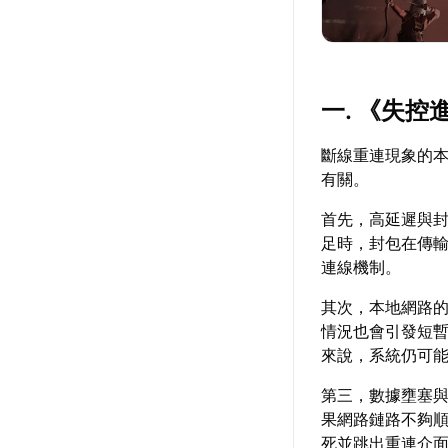
一. 《失
斷線重連現象的
有關。
首先，高延遲與
足時，封包在傳
連線機制。
其次，本地網路的
情況也會引發短
來說，系統仍可
第三，數據壅塞
果網路鏈路不夠
死並跳出重連介