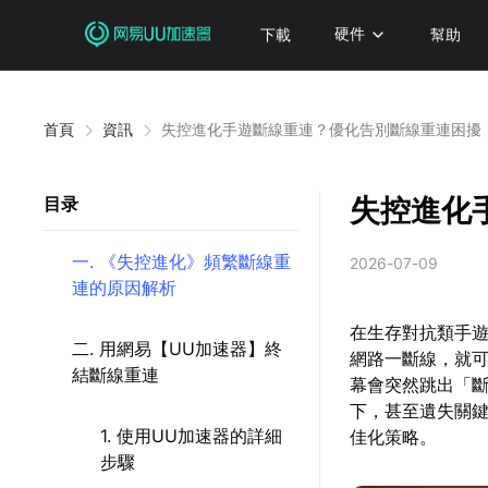
下載
硬件
幫助
首頁
資訊
失控進化手遊斷線重連？優化告別斷線重連困擾
失控進化
目录
一. 《失控進化》頻繁斷線重
2026-07-09
連的原因解析
在生存對抗類手
二. 用網易【UU加速器】終
網路一斷線，就
結斷線重連
幕會突然跳出「
下，甚至遺失關
1. 使用UU加速器的詳細
佳化策略。
步驟