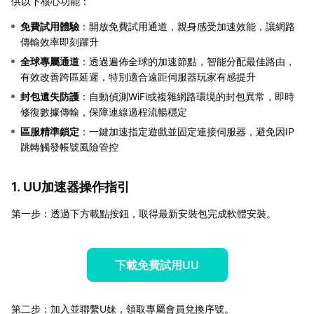
供以下核心功能：
免費試用體驗
：開放免費試用通道，親身感受加速效能，讓網路
傳輸效率即刻躍升
全球專屬通道
：透過遍佈全球的加速節點，智能分配最佳路由，
有效改善跨區延遲，特別適合遠距伺服器玩家有感提升
封包遺失防護
：自動偵測WiFi或複雜網路環境的封包異常，即時
修復數據傳輸，保障連線過程流暢穩定
區服精準鎖定
：一鍵加速指定遊戲並固定連接伺服器，避免因IP
跳轉觸發帳號風險管控
1. UU加速器操作指引
第一步：透過下方載點按鈕，取得最新安裝包完成軟體安裝。
下載免費試用UU
第二步：加入並聯繫U妹，領取專屬會員兌換序號。