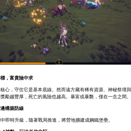
信標，富貴險中求
的核心，守住它是基本底線。然而遠方藏有稀有資源、神秘祭壇
，獎勵越豐厚，死亡的風險也越高。暴富或暴斃，僅在一念之間
鬥邊構築防線
鬥中即時升級，隨著戰局推進，將營地擴建成鋼鐵堡壘。