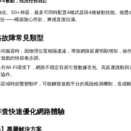
+4被動，玩法任你自訂
類強化、50+神器，最多可同時配置4種武器與4種被動技能。能疊
拉扯——構築隨心所欲，爽感直接拉滿。
網路故障常見類型
線伺服器時，因物理位置相隔遙遠，導致網路延遲明顯增加，操
付遊戲的快節奏步調。
共Wi-Fi環境下，網路不穩定容易引發數據丟包、高延遲跳動與
隊協作。
器區域時頻繁變動IP，可能觸發遊戲平台的風險檢測機制，造成
驟排查快速優化網路體驗
器
】專屬解決方案