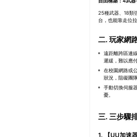
自由構築：4武器
25種武器、18
台，也能靠走位
二. 玩家
遠距離跨區連
遲緩，難以應
在校園網路或公
狀況，阻礙團
手動切換伺服
憂。
三. 三步
1. 【
UU加速