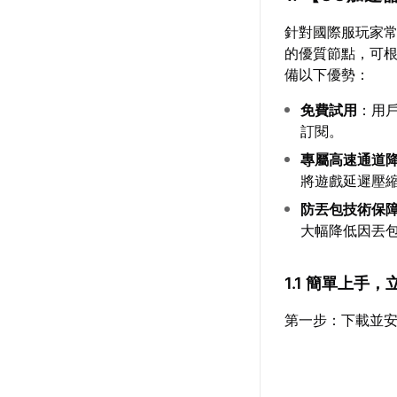
針對國際服玩家
的優質節點，可根
備以下優勢：
免費試用
：用
訂閱。
專屬高速通道
將遊戲延遲壓
防丟包技術保
大幅降低因丟
1.1 簡單上手
第一步：下載並安