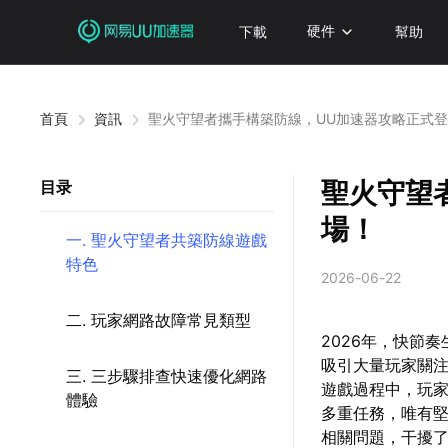
下載
硬件
幫助
首頁
資訊
聖火守望者攜手構築防線，UU加速器攻略正式
聖火守望
目录
場！
一. 聖火守望者共築防線遊戲
特色
2026-06-22
二. 玩家網路故障常見類型
2026年，快節
吸引大量玩家關
三. 三步驟排查快速優化網路
遊戲過程中，玩
體驗
多重任務，唯有
相關問題，干擾