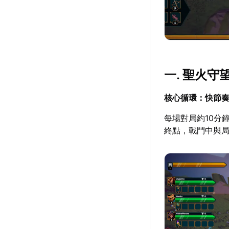
一. 聖火
核心循環：快節
每場對局約10分
終點，戰鬥中與