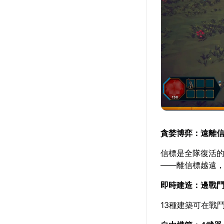
貪婪博弈：遠離
信標是全隊復活
——離信標越遠
即時建造：邊戰
13種建築可在戰