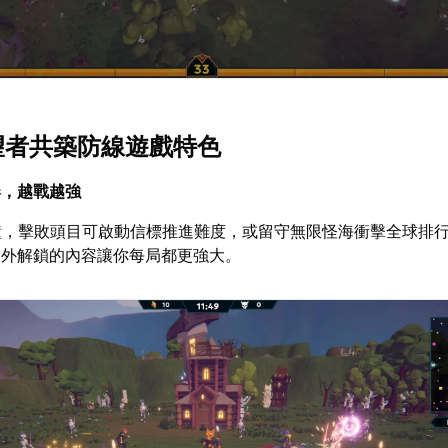
守望者共築防線遊戲特色
奏，越戰越強
鐘，擊敗頭目可啟動信標推進難度，或留守無限怪海衝擊全球排
局外解鎖的內容讓你每局都更強大。