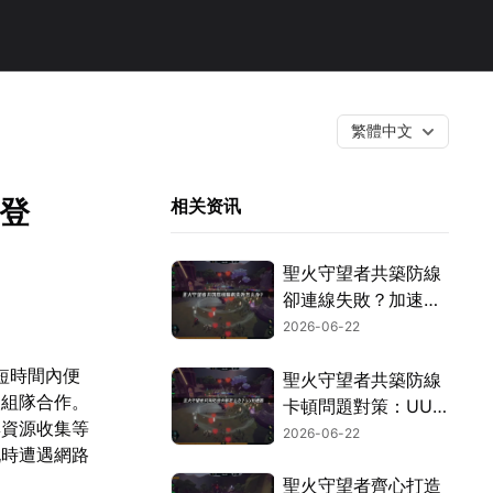
繁體中文
登
相关资讯
聖火守望者共築防線
卻連線失敗？加速方
案實戰解析！
2026-06-22
短時間內便
聖火守望者共築防線
人組隊合作。
卡頓問題對策：UU
與資源收集等
加速器帶來順暢連線
2026-06-22
玩時遭遇網路
體驗！
聖火守望者齊心打造