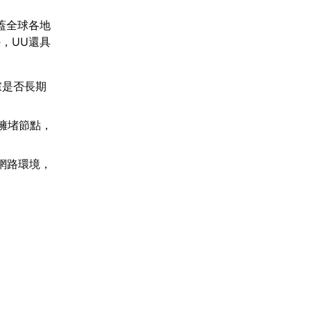
蓋全球各地
，UU還具
慮是否長期
擁堵節點，
園網路環境，