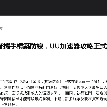
登場！
者攜手構築防線，UU加速器攻略正式
奏生存類新作《聖火守望者：共築防線》正式在Steam平台發售，
注。這款作品以不間斷即時亂鬥為核心機制，支援單人與最多四
家必須一面抵禦成群敵人的猛烈攻勢，一面同步執行戰鬥、建造
堅守關鍵信標才能奪取最終勝利。不過，許多玩家反映在實際遊
了正常體驗。