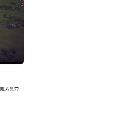
與敵方巢穴
。