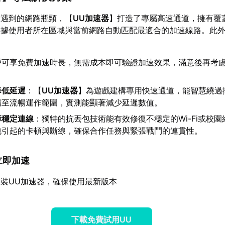
常遇到的網路瓶頸，【
UU加速器
】打造了專屬高速通道，擁有覆
據使用者所在區域與當前網路自動匹配最適合的加速線路。此外
戶可享免費加速時長，無需成本即可驗證加速效果，滿意後再考
降低延遲
：【
UU加速器
】為遊戲建構專用快速通道，能智慧繞過
縮至流暢運作範圍，實測能顯著減少延遲數值。
障穩定連線
：獨特的抗丟包技術能有效修復不穩定的Wi-Fi或校
包引起的卡頓與斷線，確保合作任務與緊張戰鬥的連貫性。
，立即加速
裝UU加速器，確保使用最新版本
下載免費試用UU