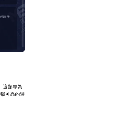
】這類專為
流暢可靠的遊