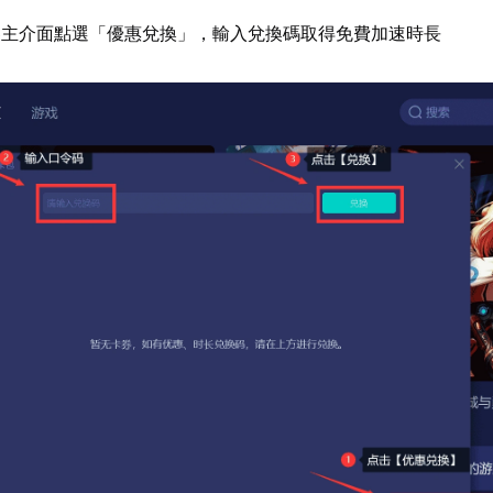
器主介面點選「優惠兌換」，輸入兌換碼取得免費加速時長