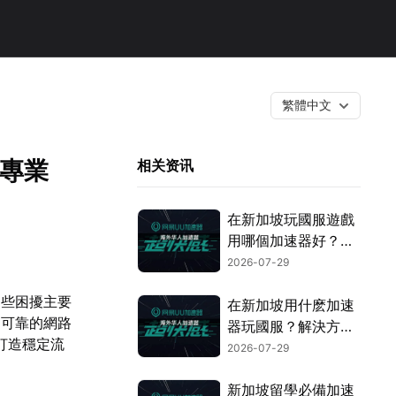
繁體中文
的專業
相关资讯
在新加坡玩國服遊戲
用哪個加速器好？遊
戲網絡優化全攻略！
2026-07-29
這些困擾主要
在新加坡用什麽加速
用可靠的網路
器玩國服？解決方案
打造穩定流
全指南！
2026-07-29
新加坡留學必備加速