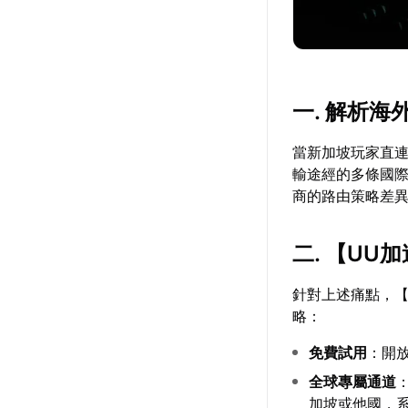
一. 解析
當新加坡玩家直
輸途經的多條國
商的路由策略差
二. 【
UU加
針對上述痛點，
略：
免費試用
：開
全球專屬通道
加坡或他國，