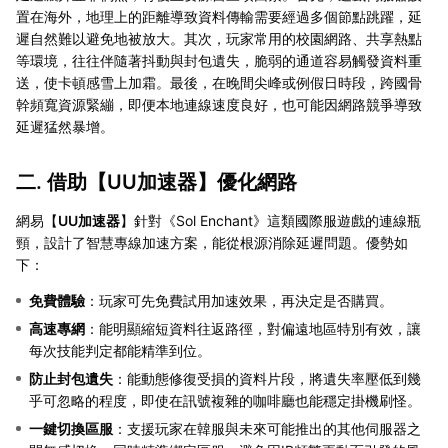
置在海外，地理上的距離導致資料傳輸需要經過多個節點跳躍，延
遲自然難以避免地被放大。其次，玩家常用的校園網路、共享熱點
等環境，往往伴隨著抖動與封包遺失，脆弱的通道容易觸發資料重
送，使卡頓感雪上加霜。最後，在晚間尖峰或例假日時段，跨國骨
幹頻寬資源緊繃，即便本地連線速度良好，也可能因網路競爭導致
延遲猛然暴增。
二. 借助【
UU加速器
】優化網路
網易【
UU加速器
】針對《Sol Enchant》這類國際服遊戲的連線瓶
頸，設計了智慧專線加速方案，能從根源消除延遲問題。優勢如
下：
免費體驗
：玩家可先免費試用加速效果，再決定是否購買。
高速專網
：能明顯縮短資料往返路徑，對偏遠地區特別有效，讓
每次技能判定都能精準到位。
防止封包遺失
：能動態修復受損的資料片段，將遺失率壓低到幾
乎可忽略的程度，即使在訊號複雜的咖啡廳也能穩定掛機刷怪。
一鍵切換區服
：支援玩家在韓服與未來可能推出的其他伺服器之