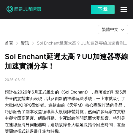
下 载
繁體中文
首頁
資訊
Sol Enchant延遲太高？UU加速器專線加速實測分
享！
Sol Enchant延遲太高？UU加速器專線
加速實測分享！
2026-06-01
預計在2026年6月正式推出的《Sol Enchant》，靠著虛幻引擎5所
帶來的驚豔畫面表現，以及創新的神權玩法系統，一上市就吸引了
大批MMORPG愛好者。這款由前《天堂M》核心團隊打造的作品，
巧妙融合了副本收益循環與大規模陣營對抗，然而許多玩家在實戰
中卻常因高延遲、網路抖動、卡死斷線等問題而大受影響。特別是
在連線至海外伺服器時，這類故障會大幅延長指令回應時間，甚至
讓關鍵招式錯過最佳施放時機。