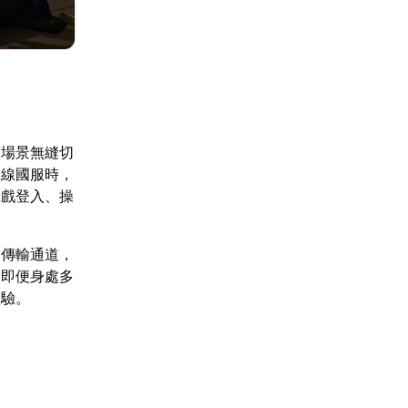
多場景無縫切
連線國服時，
遊戲登入、操
的傳輸通道，
。即便身處多
體驗。