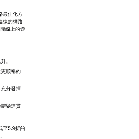
路最佳化方
連線的網路
時間線上的遊
飆升。
建更順暢的
，充分發揮
險體驗連貫
至5.9折的
本。