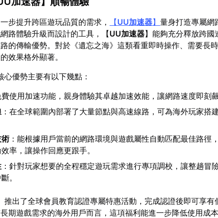
UU加速器
】順暢體驗
進一步提升跨區遊玩品質的需求，
【
UU加速器
】
量身打造專屬網
戲網路體驗升級而設計的工具，【
UU加速器
】能夠充分釋放跨國
線路的傳輸優勢。對於《遺忘之海》這類看重即時操作、需要長
級的效果格外顯著。
核心優勢主要有以下幾點：
免費使用加速功能，親身體驗其卓越加速效能，讓網路速度即刻
線
：在全球範圍內部署了大量節點與高速線路，可為海外玩家搭
。
技術
：能根據用戶當前的網路環境與遊戲屬性自動匹配最佳路徑
輸效率，讓操作回應更跟手。
性
：針對玩家想要的全程穩定遊玩需求進行專項調校，讓整趟冒
中斷。
】推出了全球會員教育認證專屬特惠活動，完成認證後即可享有低
有長期遊戲需求的海外用戶而言，這項福利能進一步降低使用成