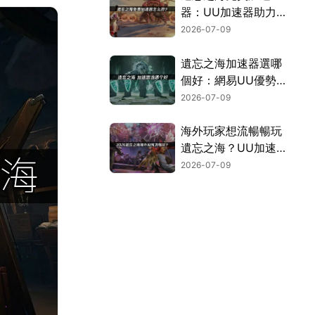
器：UU加速器助力
暢玩PC公測！
2026-07-09
遺忘之海加速器選哪
個好：網易UU優勢
解析！
2026-07-09
海外玩家想流暢暢玩
遺忘之海？UU加速
器免費優化網路連
2026-07-09
線！