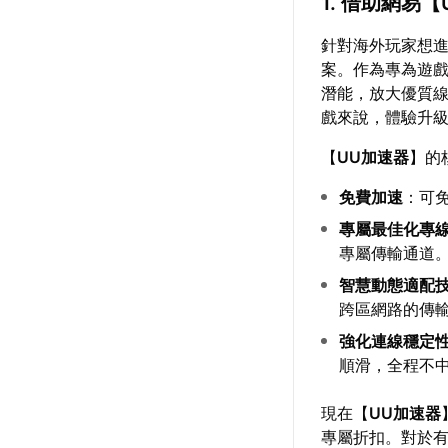
1. 借助網易【
針對海外玩家想
案。作為專為遊
潛能，放大優質
戲來說，體驗升
【
UU加速器
】的
免費加速
：可
專屬最佳化專
專屬傳輸通道
智慧動態適配
跨區網路的傳
強化連線穩定
順滑，全程不
現在【
UU加速器
專屬折扣。對於