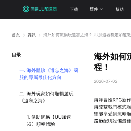
下載
硬件
幫助
首頁
資訊
海外如何流暢玩遺忘之海？UU加速器穩定加速
海外如何
目录
程！
一. 海外體驗《遺忘之海》國
服的專屬最佳化方向
2026-07-02
二. 海外玩家如何順暢遊玩
海洋冒險RPG新
《遺忘之海》
海陸雙戰鬥模式
望能享受到流暢
1. 借助網易【UU加速
路適配與設備最
器】順暢體驗