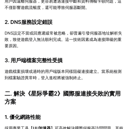
用戶因遠離伺服器，更容易遭遇連接中斷和資料傳輸卡頓問題，這
不僅影響遊戲流暢度，還可能導致伺服器斷開。
2. DNS服務設定錯誤
DNS設定不當或回應遲緩常被忽略，卻普遍引發伺服器地址解析失
敗，致使遊戲登入無法順利完成。這一技術因素成為連接障礙的重
要原因。
3. 用戶端檔案完整性受損
遊戲檔案損壞或過時的用戶端版本同樣阻礙連接建立。當系統檢測
到檔案驗證異常時，登入進程將被強制終止。
二. 解決《星际爭霸2》國際服連接失敗的實用
方案
1. 優化網路性能
採用專業工具【
UU加速器
】可高效解決國際伺服器訪問問題。其核