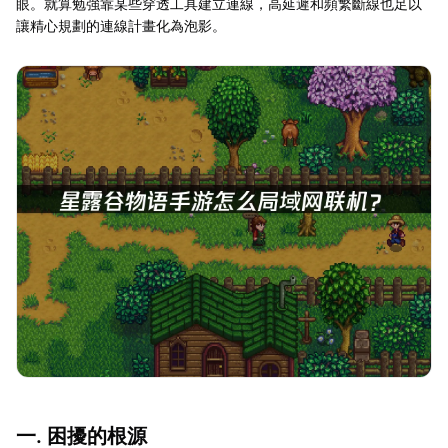
眼。就算勉強靠某些穿透工具建立連線，高延遲和頻繁斷線也足以
讓精心規劃的連線計畫化為泡影。
一. 困擾的根源