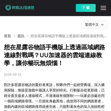
下 载
繁體中文
首頁
資訊
想在星露谷物語手機版上透過區域網路連線對戰
嗎？UU加速器的雲端連線教學，讓你暢玩無煩
惱！
想在星露谷物語手機版上透過區域網路
連線對戰嗎？UU加速器的雲端連線教
學，讓你暢玩無煩惱！
2026-06-22
對許多星露谷物語的愛好者來說，和夥伴們一起經營農場、深入礦
洞探險，無疑是遊戲中最讓人享受的時光。行動版自從更新後，已
經全面支援多人連線模式，不過連線有個限制——玩家必須處在同
一個區域網路環境。一旦朋友身處異地，或使用不同的網路業者，
遊戲內建的區域網路搜尋就會失效，只能對著灰色的加入按鈕乾瞪