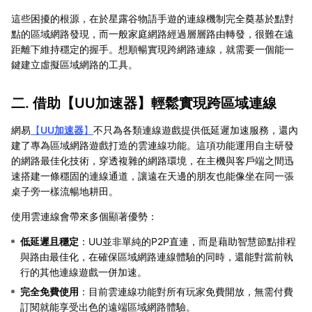
這些困擾的根源，在於星露谷物語手遊的連線機制完全奠基於點對
點的區域網路發現，而一般家庭網路經過層層路由轉發，很難在遠
距離下維持穩定的握手。想順暢實現跨網路連線，就需要一個能一
鍵建立虛擬區域網路的工具。
二. 借助【
UU加速器
】輕鬆實現跨區域連線
網易
【
UU加速器
】
不只為各類連線遊戲提供低延遲加速服務，還內
建了專為區域網路遊戲打造的雲連線功能。這項功能運用自主研發
的網路最佳化技術，穿透複雜的網路環境，在主機與客戶端之間迅
速搭建一條穩固的連線通道，讓遠在天邊的朋友也能像坐在同一張
桌子旁一樣流暢地耕田。
使用雲連線會帶來多個顯著優勢：
低延遲且穩定
：UU並非單純的P2P直連，而是藉助智慧節點排程
與路由最佳化，在確保區域網路連線體驗的同時，還能對當前執
行的其他連線遊戲一併加速。
完全免費使用
：目前雲連線功能對所有玩家免費開放，無需付費
訂閱就能享受出色的遠端區域網路體驗。