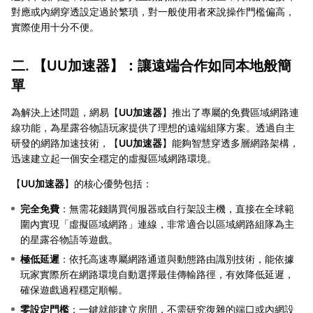
對應或內網穿透設定過於繁瑣，對一般使用者來說操作門檻偏高，
實際使用十分不便。
二. 【
UU加速器
】：讓遠端合作如同本地般簡
單
為解決上述問題，網易【
UU加速器
】推出了專屬的免費區域網路連
線功能，為星露谷物語玩家提供了理想的遠端組隊方案。透過自主
研發的網路加速技術，【
UU加速器
】能夠智慧穿透多層網路架構，
迅速建立起一個安全穩定的虛擬區域網路環境。
【
UU加速器
】的核心優勢包括：
完全免費
：無需花錢購買伺服器或自行架設主機，直接在全球範
圍內實現「虛擬區域網路」連線，非常適合以區域網路組隊為主
的星露谷物語等遊戲。
極低延遲
：依托高速專屬網路通道與動態路由識別技術，能依據
玩家實際所在網路環境自動選擇最佳傳輸路徑，有效降低延遲，
確保遊戲過程穩定順暢。
零設定門檻
：一鍵就能建立房間，不需研究復雜的端口或內網設