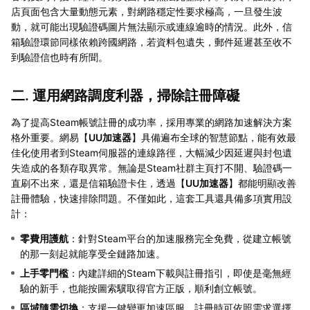
店頁面包含大量動態元素，對網路穩定性要求極高，一旦發生波
動，就可能出現驗證碼圖片無法顯示或連線逾時的情況。此外，信
箱驗證環節同樣依賴跨國網路，若資料包遺失，郵件延遲甚至收不
到驗證信也時有所聞。
二. 運用網路調度利器，掃除註冊障礙
為了提高Steam帳號註冊的成功率，採用專業的網路加速解決方案
格外重要。網易【
UU加速器
】具備遍布全球的智慧節點，能有效最
佳化使用者到Steam伺服器的連線路徑，大幅減少因延遲與封包遺
失造成的各類存取異常。無論是Steam社群主頁打不開、驗證碼一
直刷不出來，還是信箱驗證卡住，透過【
UU加速器
】都能明顯改善
註冊體驗，快速排除問題。不僅如此，這套工具還具備多項實用設
計：
零費用護航
：針對Steam平台的加速服務完全免費，從建立帳號
的那一刻起就能享受全鏈路加速。
上手零門檻
：內建詳細的Steam下載與註冊指引，即使是毫無經
驗的新手，也能按圖索驥取得官方正版，順利創立帳號。
區域隨需切換
：支援一鍵變更加速區服，註冊時可依照需求選擇