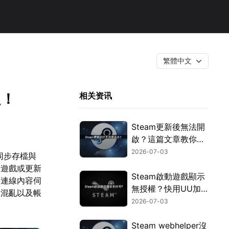
繁體中文
定！
相关资讯
Steam更新後無法開
啟？這篇文章教你用
UU加速器迅速搞
2026-07-03
同步存檔與
定！
新遊戲或更新
Steam啟動遊戲顯示
是連線內容伺
無授權？快用UU加
取混亂以及帳
速器免費提升授權驗
2026-07-03
證效率！
Steam webhelper沒