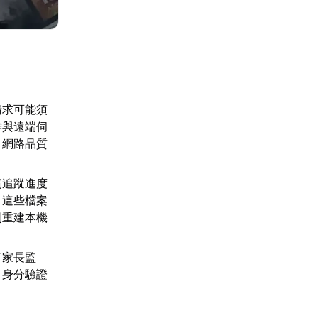
請求可能須
難與遠端伺
，網路品質
責追蹤進度
，這些檔案
制重建本機
了家長監
、身分驗證