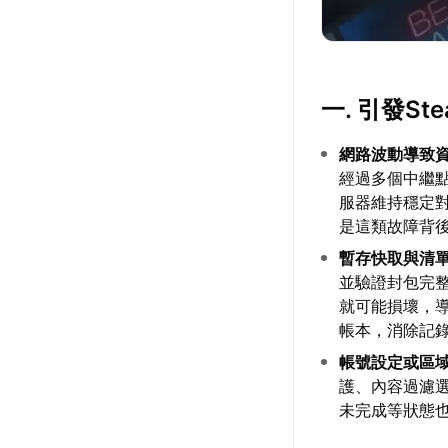
一. 引發S
網路波動導致
經過多個中繼
服器維持穩定
是這類故障背
暫存快取與清
並驗證封包完
就可能損壞，
帳本，消除記
帳號設定或區
護、內容過濾
未完成等狀態