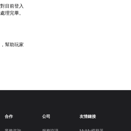
核對目前登入
先處理完畢。
除，幫助玩家
合作
公司
友情鏈接
業務咨詢
服務協議
MuMu模擬器