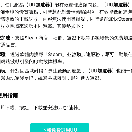
見。使用網易【
UU加速器
】能有效處理這類問題。【
UU加速器
】
遍佈全球的優質節點，可智慧配對最佳傳輸路徑，有效降低延遲
穩導致的下載失敗、內容無法使用等狀況，同時還能加快Stea
伺服器區域來適應不同遊戲。其優勢如下：
費加速
：支援Steam商店、社群、遊戲下載等多種場景的免費加
連通品質。
障礙
：透過軟體內搜尋「Steam」並啟動加速服務，即可自動最
因網路波動引發的啟動故障機率。
暢玩
：針對因區域封鎖而無法啟動的遊戲，【
UU加速器
】也能一
幫助玩家變更IP，繞過區域限制，順利進入遊戲。
m使用指南
即下載」按鈕，下載並安裝UU加速器。
下載免費試用UU