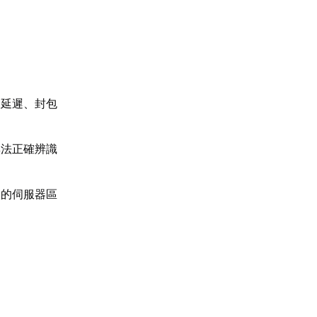
高延遲、封包
無法正確辨識
入的伺服器區