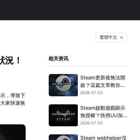
繁體中文
狀況！
相关资讯
Steam更新後無法開
啟？這篇文章教你用
UU加速器迅速搞
2026-07-03
提示，導致下
定！
助大家快速恢
Steam啟動遊戲顯示
無授權？快用UU加
速器免費提升授權驗
2026-07-03
證效率！
Steam webhelper沒