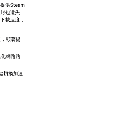
提供Steam
與封包遺失
m下載速度，
速，顯著提
佳化網路路
鍵切換加速