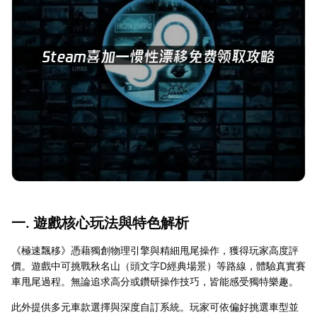
一. 遊戲核心玩法與特色解析
《極速飄移》憑藉獨創物理引擎與精細甩尾操作，獲得玩家高度評
價。遊戲中可挑戰秋名山（頭文字D經典場景）等路線，體驗真實賽
車甩尾過程。無論追求高分或鑽研操作技巧，皆能感受獨特樂趣。
此外提供多元車款選擇與深度自訂系統。玩家可依偏好挑選車型並