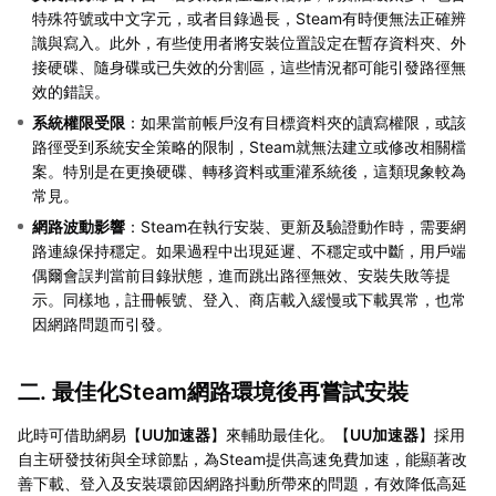
特殊符號或中文字元，或者目錄過長，Steam有時便無法正確辨
識與寫入。此外，有些使用者將安裝位置設定在暫存資料夾、外
接硬碟、隨身碟或已失效的分割區，這些情況都可能引發路徑無
效的錯誤。
系統權限受限
：如果當前帳戶沒有目標資料夾的讀寫權限，或該
路徑受到系統安全策略的限制，Steam就無法建立或修改相關檔
案。特別是在更換硬碟、轉移資料或重灌系統後，這類現象較為
常見。
網路波動影響
：Steam在執行安裝、更新及驗證動作時，需要網
路連線保持穩定。如果過程中出現延遲、不穩定或中斷，用戶端
偶爾會誤判當前目錄狀態，進而跳出路徑無效、安裝失敗等提
示。同樣地，註冊帳號、登入、商店載入緩慢或下載異常，也常
因網路問題而引發。
二. 最佳化Steam網路環境後再嘗試安裝
此時可借助網易【
UU加速器
】來輔助最佳化。【
UU加速器
】採用
自主研發技術與全球節點，為Steam提供高速免費加速，能顯著改
善下載、登入及安裝環節因網路抖動所帶來的問題，有效降低高延