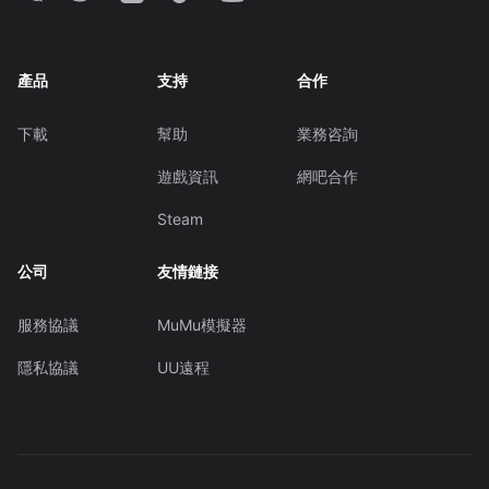
產品
支持
合作
下載
幫助
業務咨詢
遊戲資訊
網吧合作
Steam
公司
友情鏈接
服務協議
MuMu模擬器
隱私協議
UU遠程