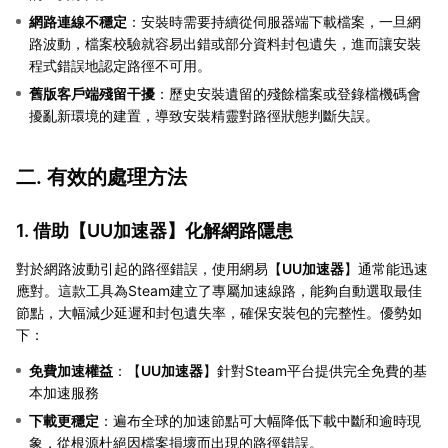
網路連線不穩定
：安裝時需要持續從伺服器端下載檔案，一旦網
路波動，檔案校驗就容易出錯或部分資料封包遺失，進而讓安裝
程式錯誤地認定路徑不可用。
舊版客戶端殘留干擾
：歷史安裝遺留的殘餘檔案或登錄檔機碼會
擾亂新環境的建置，導致安裝精靈對路徑狀態判斷失誤。
二. 有效的處理方法
1. 借助【
UU加速器
】化解網路隱患
對於網路波動引起的路徑錯誤，使用網易【
UU加速器
】通常能迅速
應對。這款工具為Steam建立了專屬加速線路，能夠自動選取最佳
節點，大幅減少延遲和封包遺失率，確保安裝包的完整性。優勢如
下：
免費加速權益
：【
UU加速器
】針對Steam平台提供完全免費的基
本加速服務
下載更穩定
：遍布全球的加速節點可大幅降低下載中斷和逾時現
象，從根源杜絕因檔案損壞而出現的路徑錯誤。