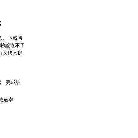
率
入、下載時
、驗證過不了
有又快又穩
端、完成註
載速率