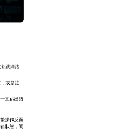
數都跟網路
夾，或是註
面一直跳出錯
頻繁操作反而
信箱狀態，調