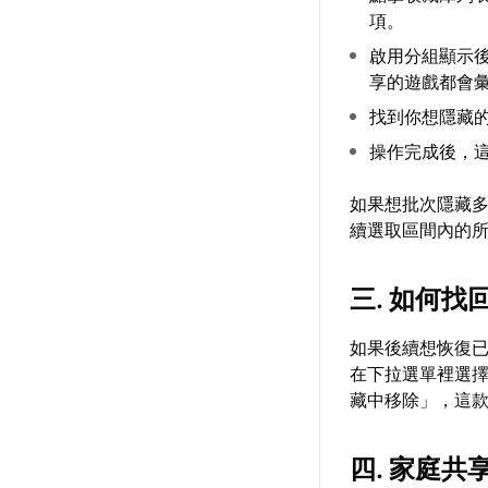
項。
啟用分組顯示後
享的遊戲都會
找到你想隱藏
操作完成後，
如果想批次隱藏多
續選取區間內的
三. 如何
如果後續想恢復已
在下拉選單裡選
藏中移除」，這
四. 家庭