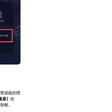
瀏覽遊戲的體
速器
】使
更順暢。