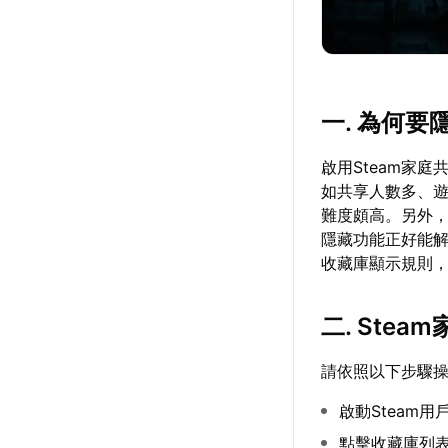
一. 為何
啟用Steam家
如共享人數多、
難度頗高。另外
隱藏功能正好能
收藏庫顯示規則
二. Ste
請依照以下步驟
啟動Steam
點擊收藏庫列