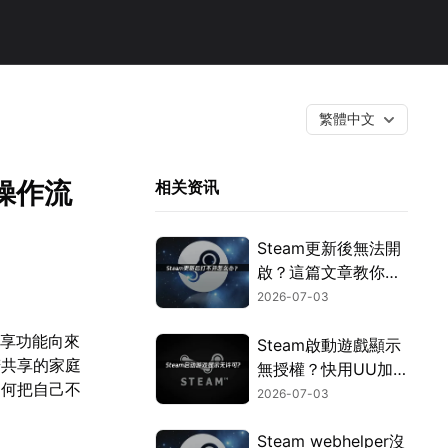
繁體中文
操作流
相关资讯
Steam更新後無法開
啟？這篇文章教你用
UU加速器迅速搞
2026-07-03
定！
共享功能向來
Steam啟動遊戲顯示
若共享的家庭
無授權？快用UU加
如何把自己不
速器免費提升授權驗
2026-07-03
證效率！
Steam webhelper沒