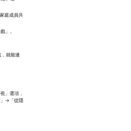
有家庭成員共
遊戲」。
戲，就能連
檢視」選項，
理」→「從隱