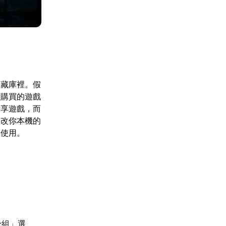
收藏庫裡。假
己購買的遊戲
共享遊戲，而
修改你本機的
常使用。
分組」選