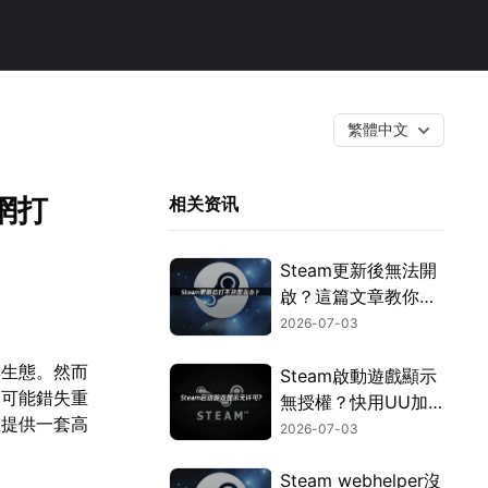
繁體中文
網打
相关资讯
Steam更新後無法開
啟？這篇文章教你用
UU加速器迅速搞
2026-07-03
定！
群生態。然而
Steam啟動遊戲顯示
更可能錯失重
無授權？快用UU加
並提供一套高
速器免費提升授權驗
2026-07-03
證效率！
Steam webhelper沒