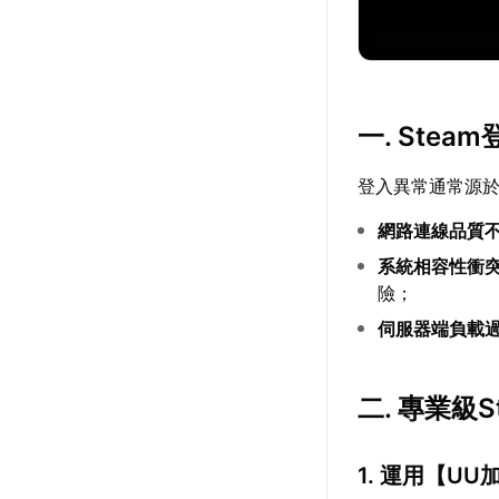
一. Ste
登入異常通常源
網路連線品質
系統相容性衝
險；
伺服器端負載
二. 專業級
1. 運用【
UU