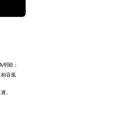
為明顯；
在相容風
延遲。