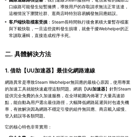
口線路可能發生短暫擁擠，導致用戶的存取請求無法正常送達，
這種情況下瀏覽社群、逛商店時特別容易觸發無回應錯誤。
客戶端快取檔案受損
：Steam長時間執行後會累積大量暫存檔案
與下載快取，一旦這些資料發生損壞，就會干擾Webhelper的正
常讀取邏輯，直接造成程序卡死。
二. 具體解決方法
1. 借助【
UU加速器
】最佳化網路連線
網路異常是導致Steam Webhelper無回應的最核心原因，使用專業
的加速工具就能快速處理這類問題。網易【
UU加速器
】針對Steam
提供完全免費的永久加速服務，在全球範圍內佈署了大量高速節
點，能自動為用戶選出最佳路徑，大幅降低網路延遲與封包遺失機
率，有效解決因為網路不穩定引發的組件無回應、商店載入緩慢、
登入錯誤等各類問題。
它的核心特色非常實用：