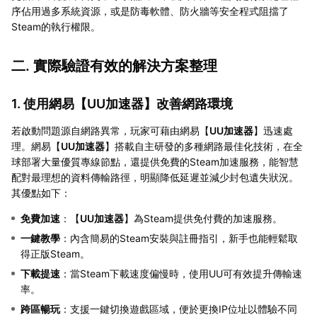
序佔用過多系統資源，或是防毒軟體、防火牆等安全程式阻擋了
Steam的執行權限。
二. 實際驗證有效的解決方案整理
1. 使用網易【
UU加速器
】改善網路環境
若啟動問題源自網路異常，玩家可藉由網易【
UU加速器
】迅速處
理。網易【
UU加速器
】搭載自主研發的多種網路最佳化技術，在全
球部署大量優質專線節點，還提供免費的Steam加速服務，能智慧
配對最理想的資料傳輸路徑，明顯降低延遲並減少封包遺失狀況。
其優點如下：
免費加速
：【
UU加速器
】為Steam提供免付費的加速服務。
一鍵教學
：內含簡易的Steam安裝與註冊指引，新手也能輕鬆取
得正版Steam。
下載提速
：當Steam下載速度偏慢時，使用UU可有效提升傳輸速
率。
跨區暢玩
：支援一鍵切換遊戲區域，便於更換IP位址以體驗不同